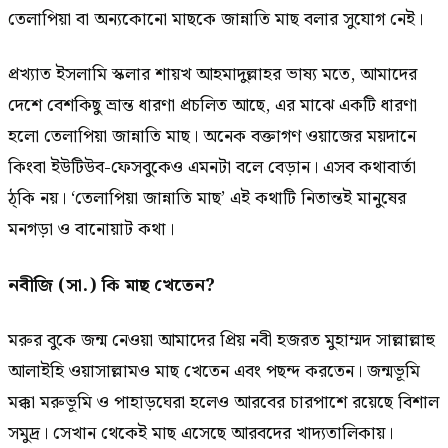
তেলাপিয়া বা অন্যকোনো মাছকে জান্নাতি মাছ বলার সুযোগ নেই।
প্রখ্যাত ইসলামি স্কলার শায়খ আহমাদুল্লাহর ভাষ্য মতে, আমাদের
দেশে বেশকিছু ভ্রান্ত ধারণা প্রচলিত আছে, এর মাঝে একটি ধারণা
হলো তেলাপিয়া জান্নাতি মাছ। অনেক বক্তাগণ ওয়াজের ময়দানে
কিংবা ইউটিউব-ফেসবুকেও এমনটা বলে বেড়ান। এসব কথাবার্তা
ঠ্কি নয়। ‘তেলাপিয়া জান্নাতি মাছ’ এই কথাটি নিতান্তই মানুষের
মনগড়া ও বানোয়াট কথা।
নবীজি (সা.) কি মাছ খেতেন?
মরুর বুকে জন্ম নেওয়া আমাদের প্রিয় নবী হজরত মুহাম্মদ সাল্লাল্লাহু
আলাইহি ওয়াসাল্লামও মাছ খেতেন এবং পছন্দ করতেন। জন্মভূমি
মক্কা মরুভূমি ও পাহাড়ঘেরা হলেও আরবের চারপাশে রয়েছে বিশাল
সমুদ্র। সেখান থেকেই মাছ এসেছে আরবদের খাদ্যতালিকায়।