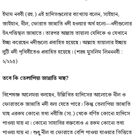
ইমাম নববী (রহ.) এই হাদিসগুলোর ব্যাখ্যায় বলেন, সাইহান,
জাইহান, নীল, ফোরাত জান্নাতি নদী হওয়ার অর্থ হলো—নদীগুলোর
উৎপত্তিস্থল জান্নাতে। তারপর আল্লাহ তায়ালা যেদিকে ও যেখানে
ইচ্ছা করেছেন নদীগুলো প্রবাহিত হয়েছে। আল্লাহ তায়ালার ইচ্ছায়
দুটি নদী পৃথিবীতেও প্রবাহিত হয়েছে। (শরহু মুসলিম লিনননবী :
২/২২৫)
তবে কি তেলাপিয়া জান্নাতি মাছ?
বিশেষজ্ঞ আলেমরা বলছেন, উল্লিখিত হাদিসের আলোকে নীল ও
ফোরাতকে জান্নাতি নদী বলা যেতে পারে। কিন্তু তেলাপিয়া জান্নাতি
মাছ এরকম কোনো তথ্য নবীজি (সা.) থেকে বর্ণিত কোনো হাদিসে
পাওয়া যায় না। কোনো সাহাবির বক্তব্যেও এ রকম কোনো তথ্য
পাওয়া যায় না। শুধু নীল বা ফোরাতে বেশি পাওয়া যাওয়ার ভিত্তিতে