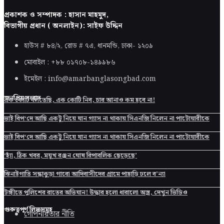
প্রকাশক ও সম্পাদক : হাসান মাহমুদ,
বিভাগীয় প্রধান ( অনলাইন): সাইফ উদ্দিন
হাউস # ৮৪/২, রোড # ৭এ, ধানমন্ডি, ঢাকা-
১২০৯
মোবাইল : +৮৮ ০১৭০৮-১৪৯৯৮৬
ইমেইল : info@amarbanglasongbad.com
জনপ্রিয় সংবাদ
এক কোটি বলতেছি, এক কোটি নিব, চার আনাও কম হবে না!
ভাই বিপ‘দে আছি একটু নিয়ে যান গ্যাস না থাকায় সিএনজি নিলেন না পাটোয়ারীকে
ভাই বিপ‘দে আছি একটু নিয়ে যান গ্যাস না থাকায় সিএনজি নিলেন না পাটোয়ারীকে
‘হ্যাঁ, ঠিক খবর, ময়ূখ রঞ্জন ঘোষ রিপাবলিক ছেড়েছে’
ঝিনাইগাতি সন্ধাকুড়া গারো আদিবাসীদের গ্রামে পাহাড়ি ঢলে ব’ন্যা
টঙ্গীতে পুলিশের রাতের অভিযান! উদ্ধার হলো ধারালো অস্ত্র, দেখুন ভিডিও
গুরুত্বপূর্ণ লিঙ্কসমূহ
গোপনীয়তার নীতি