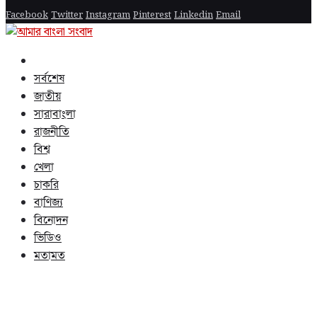
Facebook
Twitter
Instagram
Pinterest
Linkedin
Email
সর্বশেষ
জাতীয়
সারাবাংলা
রাজনীতি
বিশ্ব
খেলা
চাকরি
বাণিজ্য
বিনোদন
ভিডিও
মতামত