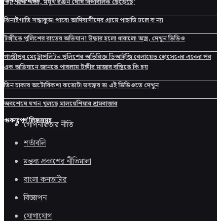
জনপ্রিয় সংবাদ
‘হ্যাঁ, ঠিক খবর, ময়ূখ রঞ্জন ঘোষ রিপাবলিক ছেড়েছে’
ঝিনাইগাতি সন্ধাকুড়া গারো আদিবাসীদের গ্রামে পাহাড়ি ঢলে ব’ন্যা
টঙ্গীতে পুলিশের রাতের অভিযান! উদ্ধার হলো ধারালো অস্ত্র, দেখুন ভিডিও
গাজীপুর মেট্রোপলিটন পুলিশের অতিরিক্ত ডিআইজি বেলায়েত হোসেনের একের পর
এক অভিযানে জানতে পারলাম টঙ্গীর মাজার বস্তিতে কি হয়
তিন চাকার অটোরিকশা কতোটা ভয়ঙ্কর তা এই ভিডিওতে দেখুন
অবশেষে যখন খুলছে মালয়েশিয়ার শ্রমবাজার
গুরুত্বপূর্ণ লিঙ্কসমূহ
গোপনীয়তার নীতি
শর্তাবলি
মন্তব্য প্রকাশের নীতিমালা
বাংলা কনভার্টার
বিজ্ঞাপন
যোগাযোগ