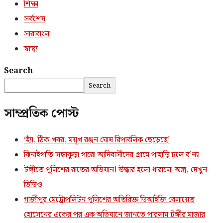
শিক্ষা
সর্বশেষ
সারাবাংলা
স্বাস্থ্য
Search
Search
সাম্প্রতিক পোস্ট
‘হ্যাঁ, ঠিক খবর, ময়ূখ রঞ্জন ঘোষ রিপাবলিক ছেড়েছে’
ঝিনাইগাতি সন্ধাকুড়া গারো আদিবাসীদের গ্রামে পাহাড়ি ঢলে ব’ন্যা
টঙ্গীতে পুলিশের রাতের অভিযান! উদ্ধার হলো ধারালো অস্ত্র, দেখুন
ভিডিও
গাজীপুর মেট্রোপলিটন পুলিশের অতিরিক্ত ডিআইজি বেলায়েত
হোসেনের একের পর এক অভিযানে জানতে পারলাম টঙ্গীর মাজার