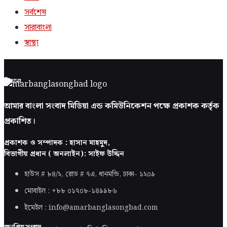
সর্বশেষ
সারাবাংলা
স্বাস্থ্য
ঠিকানা
আমার বাংলা সংবাদ মিডিয়া এন্ড কমিউনিকেশন পক্ষে প্রকাশক কর্তৃক
প্রকাশিত।
প্রকাশক ও সম্পাদক : হাসান মাহমুদ,
বিভাগীয় প্রধান ( অনলাইন): সাইফ উদ্দিন
হাউস # ৮৪/২, রোড # ৭এ, ধানমন্ডি, ঢাকা-
১২০৯
মোবাইল : +৮৮ ০১৭০৮-১৪৯৯৮৬
ইমেইল : info@amarbanglasongbad.com