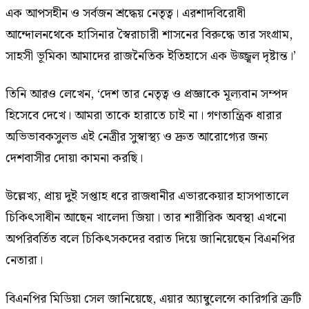
এক আপসহীন ও সর্বজন শ্রদ্ধেয় নেতৃত্ব। এরশাদবিরোধী
আন্দোলনথেকে হাসিনার স্বৈরাচারী শাসনের বিরুদ্ধে তার সংগ্রাম,
সাহসী ভূমিকা আমাদের রাজনৈতিক ইতিহাসে এক উজ্জ্বল দৃষ্টান্ত।’
তিনি আরও লেখেন, ‘দেশ তার নেতৃত্ব ও প্রজ্ঞাকে মূল্যবান সম্পদ
হিসেবে দেখে। আমরা তাকে হারাতে চাই না। গণতান্ত্রিক ধারার
অভিভাবকসুলভ এই নেত্রীর সুস্বাস্থ্য ও দ্রুত আরোগ্যের জন্য
দেশবাসীর দোয়া কামনা করছি।
উল্লেখ্য, প্রায় দুই সপ্তাহ ধরে রাজধানীর এভারকেয়ার হাসপাতালে
চিকিৎসাধীন আছেন খালেদা জিয়া। তার শারীরিক অবস্থা এখনো
অপরিবর্তিত বলে চিকিৎসকদের বরাত দিয়ে জানিয়েছেন বিএনপির
নেতারা।
বিএনপির মিডিয়া সেল জানিয়েছে, এয়ার অ্যাম্বুলেন্সে কারিগরি ত্রুটি