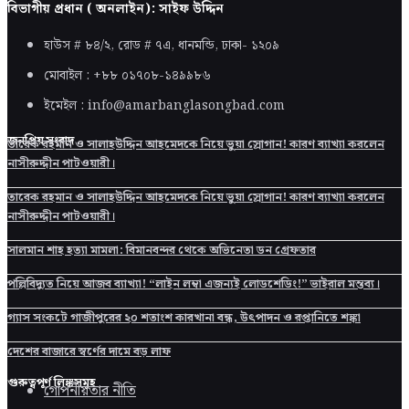
বিভাগীয় প্রধান ( অনলাইন): সাইফ উদ্দিন
হাউস # ৮৪/২, রোড # ৭এ, ধানমন্ডি, ঢাকা-
১২০৯
মোবাইল : +৮৮ ০১৭০৮-১৪৯৯৮৬
ইমেইল : info@amarbanglasongbad.com
জনপ্রিয় সংবাদ
তারেক রহমান ও সালাহউদ্দিন আহমেদকে নিয়ে ভুয়া স্লোগান! কারণ ব্যাখ্যা করলেন
নাসীরুদ্দীন পাটওয়ারী।
তারেক রহমান ও সালাহউদ্দিন আহমেদকে নিয়ে ভুয়া স্লোগান! কারণ ব্যাখ্যা করলেন
নাসীরুদ্দীন পাটওয়ারী।
সালমান শাহ হত্যা মামলা: বিমানবন্দর থেকে অভিনেতা ডন গ্রেফতার
পল্লিবিদ্যুত নিয়ে আজব ব্যাখ্যা! “লাইন লম্বা এজন্যই লোডশেডিং!” ভাইরাল মন্তব্য।
গ্যাস সংকটে গাজীপুরের ২০ শতাংশ কারখানা বন্ধ, উৎপাদন ও রপ্তানিতে শঙ্কা
দেশের বাজারে স্বর্ণের দামে বড় লাফ
গুরুত্বপূর্ণ লিঙ্কসমূহ
গোপনীয়তার নীতি