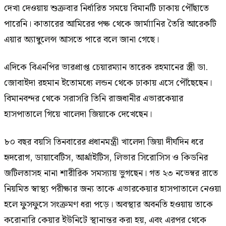
দেখা দেওয়ায় শুক্রবার নির্ধারিত সময়ে বিমানটি ঢাকায় পৌঁছাতে
পারেনি। কাতারের আমিরের পক্ষ থেকে জার্মাানির তৈরি আরেকটি
এয়ার অ্যাম্বুলেন্স আসতে পারে বলে জানা গেছে।
এদিকে বিএনপির ভারপ্রাপ্ত চেয়ারম্যান তারেক রহমানের স্ত্রী ডা.
জোবাইদা রহমান ইতোমধ্যে লন্ডন থেকে ঢাকায় এসে পৌঁছেছেন।
বিমানবন্দর থেকে সরাসরি তিনি রাজধানীর এভারকেয়ার
হাসপাতালে গিয়ে খালেদা জিয়াকে দেখেছেন।
৮০ বছর বয়সি তিনবারের প্রধানমন্ত্রী খালেদা জিয়া দীর্ঘদিন ধরে
হৃদরোগ, ডায়াবেটিস, আর্থ্রাইটিস, লিভার সিরোসিস ও কিডনির
জটিলতাসহ নানা শারীরিক সমস্যায় ভুগছেন। গত ২৩ নভেম্বর রাতে
নিয়মিত স্বাস্থ্য পরীক্ষার জন্য তাকে এভারকেয়ার হাসপাতালে নেওয়া
হলে ফুসফুসে সংক্রমণ ধরা পড়ে। অবস্থার অবনতি হওয়ায় তাকে
করোনারি কেয়ার ইউনিটে স্থানান্তর করা হয়, এবং এরপর থেকে