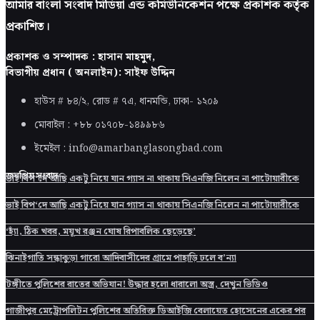
আমার বাংলা সংবাদ মিডিয়া এন্ড কমিউনিকেশন পক্ষে প্রকাশক কর্তৃক
প্রকাশিত।
প্রকাশক ও সম্পাদক : হাসান মাহমুদ,
বিভাগীয় প্রধান ( অনলাইন): সাইফ উদ্দিন
হাউস # ৮৪/২, রোড # ৭এ, ধানমন্ডি, ঢাকা-
১২০৯
মোবাইল : +৮৮ ০১৭০৮-১৪৯৯৮৬
ইমেইল : info@amarbanglasongbad.com
জনপ্রিয় সংবাদ
ভাই বিপ‘দে আছি একটু নিয়ে যান গ্যাস না থাকায় সিএনজি নিলেন না পাটোয়ারীকে
ভাই বিপ‘দে আছি একটু নিয়ে যান গ্যাস না থাকায় সিএনজি নিলেন না পাটোয়ারীকে
‘হ্যাঁ, ঠিক খবর, ময়ূখ রঞ্জন ঘোষ রিপাবলিক ছেড়েছে’
ঝিনাইগাতি সন্ধাকুড়া গারো আদিবাসীদের গ্রামে পাহাড়ি ঢলে ব’ন্যা
টঙ্গীতে পুলিশের রাতের অভিযান! উদ্ধার হলো ধারালো অস্ত্র, দেখুন ভিডিও
গাজীপুর মেট্রোপলিটন পুলিশের অতিরিক্ত ডিআইজি বেলায়েত হোসেনের একের পর