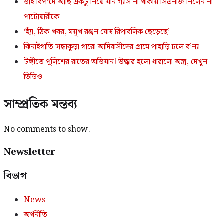
ভাই বিপ‘দে আছি একটু নিয়ে যান গ্যাস না থাকায় সিএনজি নিলেন না
পাটোয়ারীকে
‘হ্যাঁ, ঠিক খবর, ময়ূখ রঞ্জন ঘোষ রিপাবলিক ছেড়েছে’
ঝিনাইগাতি সন্ধাকুড়া গারো আদিবাসীদের গ্রামে পাহাড়ি ঢলে ব’ন্যা
টঙ্গীতে পুলিশের রাতের অভিযান! উদ্ধার হলো ধারালো অস্ত্র, দেখুন
ভিডিও
সাম্প্রতিক মন্তব্য
No comments to show.
Newsletter
বিভাগ
News
অর্থনীতি