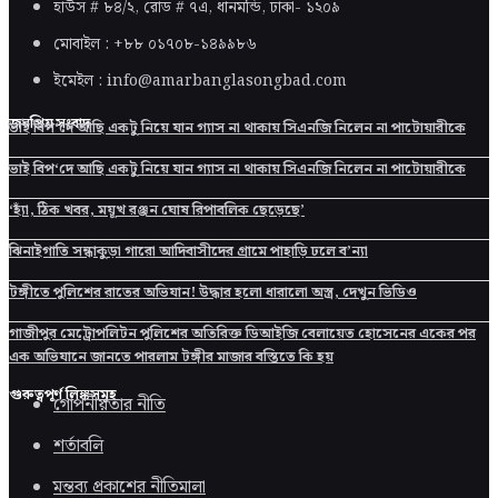
হাউস # ৮৪/২, রোড # ৭এ, ধানমন্ডি, ঢাকা-
১২০৯
মোবাইল : +৮৮ ০১৭০৮-১৪৯৯৮৬
ইমেইল : info@amarbanglasongbad.com
জনপ্রিয় সংবাদ
ভাই বিপ‘দে আছি একটু নিয়ে যান গ্যাস না থাকায় সিএনজি নিলেন না পাটোয়ারীকে
ভাই বিপ‘দে আছি একটু নিয়ে যান গ্যাস না থাকায় সিএনজি নিলেন না পাটোয়ারীকে
‘হ্যাঁ, ঠিক খবর, ময়ূখ রঞ্জন ঘোষ রিপাবলিক ছেড়েছে’
ঝিনাইগাতি সন্ধাকুড়া গারো আদিবাসীদের গ্রামে পাহাড়ি ঢলে ব’ন্যা
টঙ্গীতে পুলিশের রাতের অভিযান! উদ্ধার হলো ধারালো অস্ত্র, দেখুন ভিডিও
গাজীপুর মেট্রোপলিটন পুলিশের অতিরিক্ত ডিআইজি বেলায়েত হোসেনের একের পর
এক অভিযানে জানতে পারলাম টঙ্গীর মাজার বস্তিতে কি হয়
গুরুত্বপূর্ণ লিঙ্কসমূহ
গোপনীয়তার নীতি
শর্তাবলি
মন্তব্য প্রকাশের নীতিমালা