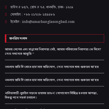
হাউস # ৮৪/২, রোড # ৭এ, ধানমন্ডি, ঢাকা-
১২০৯
মোবাইল : +৮৮ ০১৭০৮-১৪৯৯৮৬
ইমেইল : info@amarbanglasongbad.com
জনপ্রিয় সংবাদ
আমরা দেশের এবং মানুষের নিরাপত্তা দেই, আমার পরিবারের নিরাপত্তা কে দিবে?
সেনা সদস্যের আকুতি “
নকলায় জমি বি’রোধে হাম’লার অভিযোগ, সেনা সদস্যের বাবা গুরুতর আ’হত
নকলায় জমি বি’রোধে হাম’লার অভিযোগ, সেনা সদস্যের বাবা গুরুতর আ’হত
নালিতাবাড়ী-ধুরাইল সড়কে ভয়াবহ ভাঙন! যোগাযোগ বিচ্ছিন্ন হওয়ার আশঙ্কা,
বিকল্প পথে সতর্ক চলাচল।