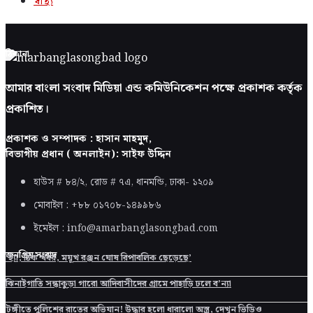
স্বাস্থ্য
ঠিকানা
আমার বাংলা সংবাদ মিডিয়া এন্ড কমিউনিকেশন পক্ষে প্রকাশক কর্তৃক
প্রকাশিত।
প্রকাশক ও সম্পাদক : হাসান মাহমুদ,
বিভাগীয় প্রধান ( অনলাইন): সাইফ উদ্দিন
হাউস # ৮৪/২, রোড # ৭এ, ধানমন্ডি, ঢাকা-
১২০৯
মোবাইল : +৮৮ ০১৭০৮-১৪৯৯৮৬
ইমেইল : info@amarbanglasongbad.com
জনপ্রিয় সংবাদ
‘হ্যাঁ, ঠিক খবর, ময়ূখ রঞ্জন ঘোষ রিপাবলিক ছেড়েছে’
ঝিনাইগাতি সন্ধাকুড়া গারো আদিবাসীদের গ্রামে পাহাড়ি ঢলে ব’ন্যা
টঙ্গীতে পুলিশের রাতের অভিযান! উদ্ধার হলো ধারালো অস্ত্র, দেখুন ভিডিও