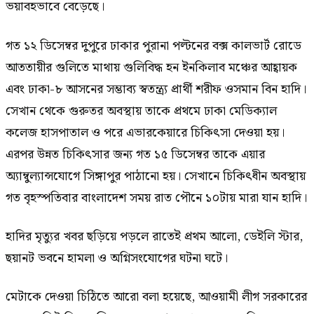
ভয়াবহভাবে বেড়েছে।
গত ১২ ডিসেম্বর দুপুরে ঢাকার পুরানা পল্টনের বক্স কালভার্ট রোডে
আততায়ীর গুলিতে মাথায় গুলিবিদ্ধ হন ইনকিলাব মঞ্চের আহ্বায়ক
এবং ঢাকা-৮ আসনের সম্ভাব্য স্বতন্ত্র্য প্রার্থী শরীফ ওসমান বিন হাদি।
সেখান থেকে গুরুতর অবস্থায় তাকে প্রথমে ঢাকা মেডিক্যাল
কলেজ হাসপাতাল ও পরে এভারকেয়ারে চিকিৎসা দেওয়া হয়।
এরপর উন্নত চিকিৎসার জন্য গত ১৫ ডিসেম্বর তাকে এয়ার
অ্যাম্বুল্যান্সযোগে সিঙ্গাপুর পাঠানো হয়। সেখানে চিকিৎধীন অবস্থায়
গত বৃহস্পতিবার বাংলাদেশ সময় রাত পৌনে ১০টায় মারা যান হাদি।
হাদির মৃত্যুর খবর ছড়িয়ে পড়লে রাতেই প্রথম আলো, ডেইলি স্টার,
ছয়ানট ভবনে হামলা ও অগ্নিসংযোগের ঘটনা ঘটে।
মেটাকে দেওয়া চিঠিতে আরো বলা হয়েছে, আওয়ামী লীগ সরকারের