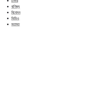
চাকরি
বাণিজ্য
বিনোদন
ভিডিও
মতামত