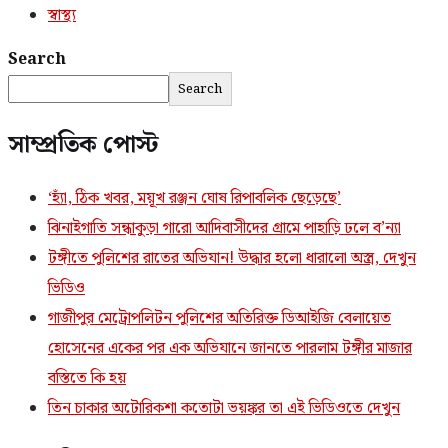
স্বাস্থ্য
Search
Search
সাম্প্রতিক পোস্ট
‘হ্যাঁ, ঠিক খবর, ময়ূখ রঞ্জন ঘোষ রিপাবলিক ছেড়েছে’
ঝিনাইগাতি সন্ধাকুড়া গারো আদিবাসীদের গ্রামে পাহাড়ি ঢলে ব’ন্যা
টঙ্গীতে পুলিশের রাতের অভিযান! উদ্ধার হলো ধারালো অস্ত্র, দেখুন
ভিডিও
গাজীপুর মেট্রোপলিটন পুলিশের অতিরিক্ত ডিআইজি বেলায়েত
হোসেনের একের পর এক অভিযানে জানতে পারলাম টঙ্গীর মাজার
বস্তিতে কি হয়
তিন চাকার অটোরিকশা কতোটা ভয়ঙ্কর তা এই ভিডিওতে দেখুন