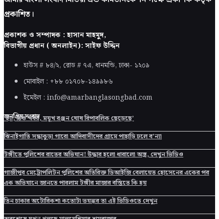
প্রকাশিত।
প্রকাশক ও সম্পাদক : হাসান মাহমুদ,
বিভাগীয় প্রধান ( অনলাইন): সাইফ উদ্দিন
হাউস # ৮৪/২, রোড # ৭এ, ধানমন্ডি, ঢাকা-
১২০৯
মোবাইল : +৮৮ ০১৭০৮-১৪৯৯৮৬
ইমেইল : info@amarbanglasongbad.com
জনপ্রিয় সংবাদ
‘হ্যাঁ, ঠিক খবর, ময়ূখ রঞ্জন ঘোষ রিপাবলিক ছেড়েছে’
ঝিনাইগাতি সন্ধাকুড়া গারো আদিবাসীদের গ্রামে পাহাড়ি ঢলে ব’ন্যা
টঙ্গীতে পুলিশের রাতের অভিযান! উদ্ধার হলো ধারালো অস্ত্র, দেখুন ভিডিও
গাজীপুর মেট্রোপলিটন পুলিশের অতিরিক্ত ডিআইজি বেলায়েত হোসেনের একের পর
এক অভিযানে জানতে পারলাম টঙ্গীর মাজার বস্তিতে কি হয়
তিন চাকার অটোরিকশা কতোটা ভয়ঙ্কর তা এই ভিডিওতে দেখুন