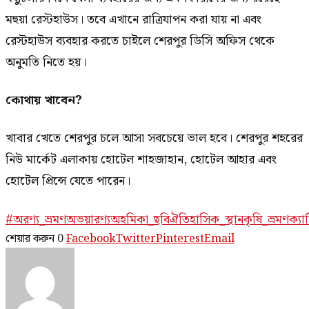
মহুয়া রেস্টহাউস। তবে এখানে রাত্রিযাপন করা যায় না এবং
রেস্টহাউস ব্যবহার করতে চাইলে শেরপুর ডিসি অফিস থেকে
অনুমতি নিতে হয়।
কোথায় খাবেন
?
খাবার খেতে শেরপুর চলে আসা সবচেয়ে ভাল হবে। শেরপুর শহরের
নিউ মার্কেট এলাকায় হোটেল শাহজাহান, হোটেল আহার এবং
হোটেল প্রিন্সে যেতে পারেন।
#অরণ্য_ভ্রমণ
অভয়ারণ্য
অহমিকা_ছবি
ঐতিহাসিক_স্থান
কৃষি_ভ্রমণ
ক্যা
শেয়ার করুন
0
Facebook
Twitter
Pinterest
Email