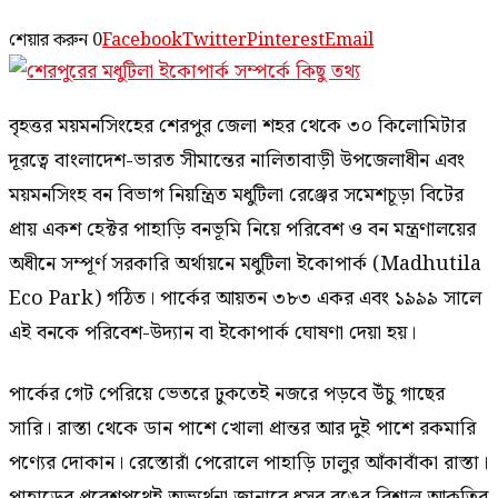
শেয়ার করুন
0
Facebook
Twitter
Pinterest
Email
বৃহত্তর ময়মনসিংহের শেরপুর জেলা শহর থেকে ৩০ কিলোমিটার
দূরত্বে বাংলাদেশ-ভারত সীমান্তের নালিতাবাড়ী উপজেলাধীন এবং
ময়মনসিংহ বন বিভাগ নিয়ন্ত্রিত মধুটিলা রেঞ্জের সমেশচূড়া বিটের
প্রায় একশ হেক্টর পাহাড়ি বনভূমি নিয়ে পরিবেশ ও বন মন্ত্রণালয়ের
অধীনে সম্পূর্ণ সরকারি অর্থায়নে মধুটিলা ইকোপার্ক (Madhutila
Eco Park) গঠিত। পার্কের আয়তন ৩৮৩ একর এবং ১৯৯৯ সালে
এই বনকে পরিবেশ-উদ্যান বা ইকোপার্ক ঘোষণা দেয়া হয়।
পার্কের গেট পেরিয়ে ভেতরে ঢুকতেই নজরে পড়বে উঁচু গাছের
সারি। রাস্তা থেকে ডান পাশে খোলা প্রান্তর আর দুই পাশে রকমারি
পণ্যের দোকান। রেস্তোরাঁ পেরোলে পাহাড়ি ঢালুর আঁকাবাঁকা রাস্তা।
পাহাড়ের প্রবেশপথেই অভ্যর্থনা জানাবে ধূসর রঙের বিশাল আকৃতির