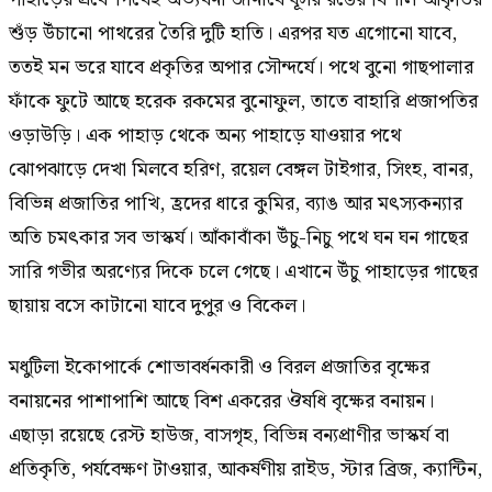
শুঁড় উঁচানো পাথরের তৈরি দুটি হাতি। এরপর যত এগোনো যাবে,
ততই মন ভরে যাবে প্রকৃতির অপার সৌন্দর্যে। পথে বুনো গাছপালার
ফাঁকে ফুটে আছে হরেক রকমের বুনোফুল, তাতে বাহারি প্রজাপতির
ওড়াউড়ি। এক পাহাড় থেকে অন্য পাহাড়ে যাওয়ার পথে
ঝোপঝাড়ে দেখা মিলবে হরিণ, রয়েল বেঙ্গল টাইগার, সিংহ, বানর,
বিভিন্ন প্রজাতির পাখি, হ্রদের ধারে কুমির, ব্যাঙ আর মৎস্যকন্যার
অতি চমৎকার সব ভাস্কর্য। আঁকাবাঁকা উঁচু-নিচু পথে ঘন ঘন গাছের
সারি গভীর অরণ্যের দিকে চলে গেছে। এখানে উঁচু পাহাড়ের গাছের
ছায়ায় বসে কাটানো যাবে দুপুর ও বিকেল।
মধুটিলা ইকোপার্কে শোভাবর্ধনকারী ও বিরল প্রজাতির বৃক্ষের
বনায়নের পাশাপাশি আছে বিশ একরের ঔষধি বৃক্ষের বনায়ন।
এছাড়া রয়েছে রেস্ট হাউজ, বাসগৃহ, বিভিন্ন বন্যপ্রাণীর ভাস্কর্য বা
প্রতিকৃতি, পর্যবেক্ষণ টাওয়ার, আকর্ষণীয় রাইড, স্টার ব্রিজ, ক্যান্টিন,