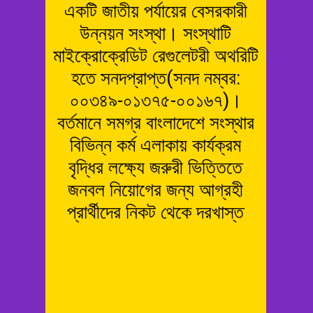
একটি জাতীয় পর্যায়ের বেসরকারী
উন্নয়ন সংস্থা। সংস্থাটি
মাইক্রোক্রেডিট রেগুলেটরী অথরিটি
হতে সনদপ্রাপ্ত(সনদ নম্বর:
০০৩৪৯-০১৩৭৫-০০১৬৭)।
বর্তমানে সমগ্র বাংলাদেশে সংস্থার
বিভিন্ন কর্ম এলাকায় কার্যক্রম
বৃদ্ধির লক্ষ্যে জরুরী ভিত্তিতে
জনবল নিয়োগের জন্য আগ্রহী
প্রার্থীদের নিকট থেকে দরখাস্ত