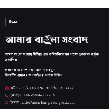
ঠিকানা
আমার বাংলা সংবাদ মিডিয়া এন্ড কমিউনিকেশন পক্ষে প্রকাশক কর্তৃক
প্রকাশিত।
প্রকাশক ও সম্পাদক : হাসান মাহমুদ,
বিভাগীয় প্রধান ( অনলাইন): সাইফ উদ্দিন
হাউস # ৮৪/২, রোড # ৭এ, ধানমন্ডি, ঢাকা-
১২০৯
মোবাইল : +৮৮ ০১৭০৮-১৪৯৯৮৬
ইমেইল : info@amarbanglasongbad.com