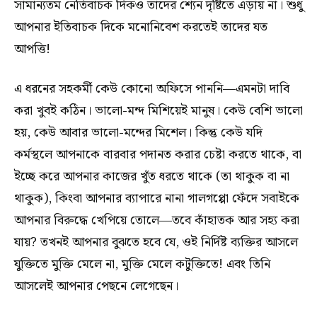
সামান্যতম নেতিবাচক দিকও তাদের শ্যেন দৃষ্টিতে এড়ায় না। শুধু
আপনার ইতিবাচক দিকে মনোনিবেশ করতেই তাদের যত
আপত্তি!
এ ধরনের সহকর্মী কেউ কোনো অফিসে পাননি—এমনটা দাবি
করা খুবই কঠিন। ভালো-মন্দ মিশিয়েই মানুষ। কেউ বেশি ভালো
হয়, কেউ আবার ভালো-মন্দের মিশেল। কিন্তু কেউ যদি
কর্মস্থলে আপনাকে বারবার পদানত করার চেষ্টা করতে থাকে, বা
ইচ্ছে করে আপনার কাজের খুঁত ধরতে থাকে (তা থাকুক বা না
থাকুক), কিংবা আপনার ব্যাপারে নানা গালগপ্পো ফেঁদে সবাইকে
আপনার বিরুদ্ধে খেপিয়ে তোলে—তবে কাঁহাতক আর সহ্য করা
যায়? তখনই আপনার বুঝতে হবে যে, ওই নির্দিষ্ট ব্যক্তির আসলে
যুক্তিতে মুক্তি মেলে না, মুক্তি মেলে কটুক্তিতে! এবং তিনি
আসলেই আপনার পেছনে লেগেছেন।