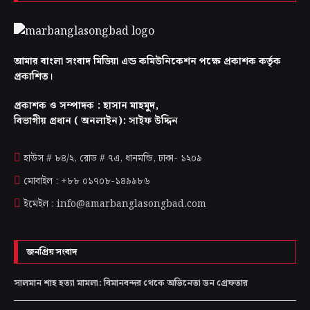
আমার বাংলা সংবাদ মিডিয়া এন্ড কমিউনিকেশন পক্ষে প্রকাশক কর্তৃক
প্রকাশিত।
প্রকাশক ও সম্পাদক : হাসান মাহমুদ,
বিভাগীয় প্রধান ( অনলাইন): সাইফ উদ্দিন
হাউস # ৮৪/২, রোড # ৭এ, ধানমন্ডি, ঢাকা-
১২০৯
মোবাইল : +৮৮ ০১৭০৮-১৪৯৯৮৬
ইমেইল : info@amarbanglasongbad.com
জনপ্রিয় সংবাদ
সালমান শাহ হত্যা মামলা: বিমানবন্দর থেকে অভিনেতা ডন গ্রেফতার