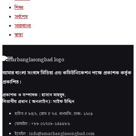
শিক্ষা
সর্বশেষ
সারাবাংলা
স্বাস্থ্য
ঠিকানা
আমার বাংলা সংবাদ মিডিয়া এন্ড কমিউনিকেশন পক্ষে প্রকাশক কর্তৃক
প্রকাশিত।
প্রকাশক ও সম্পাদক : হাসান মাহমুদ,
বিভাগীয় প্রধান ( অনলাইন): সাইফ উদ্দিন
হাউস # ৮৪/২, রোড # ৭এ, ধানমন্ডি, ঢাকা-
১২০৯
মোবাইল : +৮৮ ০১৭০৮-১৪৯৯৮৬
ইমেইল : info@amarbanglasongbad.com