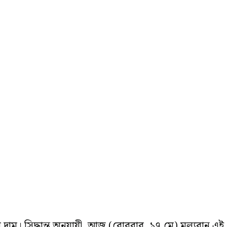
াম। সিদ্ধান্ত অনুযায়ী, আজ (রোববার, ১৭ মে) মূল্যবান এই ধাত