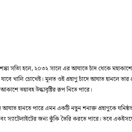
দের আশঙ্কা সত্যি হলে, ২০৩২ সালে এর আঘাতে চাঁদ থেকে মহাক
 যাবে খালি চোখেই। মূলত ওই গ্রহাণু চাঁদে আঘাত হানলে তার প্
কাশে ভয়াবহ উল্কাবৃষ্টির রূপ নিতে পারে।
আঘাত হানতে পারে এমন একটি নতুন শনাক্ত গ্রহাণুকে ঘনিষ্ঠভা
বং স্যাটেলাইটের জন্য ঝুঁকি তৈরি করতে পারে। তবে একইসঙ্গ