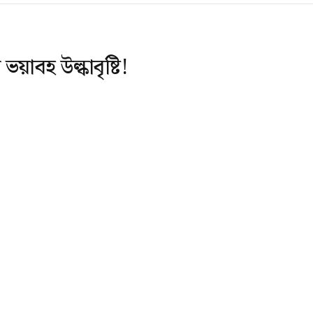
য়াবহ উল্কাবৃষ্টি!