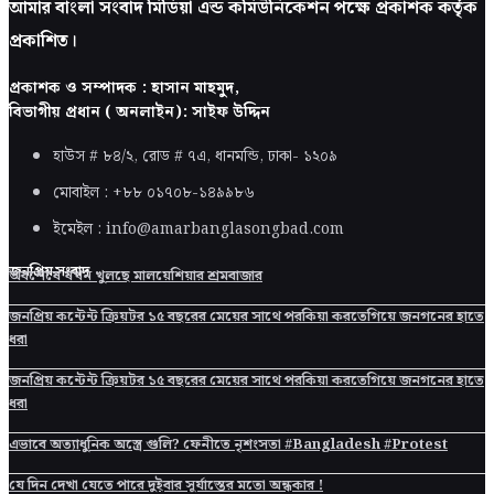
আমার বাংলা সংবাদ মিডিয়া এন্ড কমিউনিকেশন পক্ষে প্রকাশক কর্তৃক
প্রকাশিত।
প্রকাশক ও সম্পাদক : হাসান মাহমুদ,
বিভাগীয় প্রধান ( অনলাইন): সাইফ উদ্দিন
হাউস # ৮৪/২, রোড # ৭এ, ধানমন্ডি, ঢাকা-
১২০৯
মোবাইল : +৮৮ ০১৭০৮-১৪৯৯৮৬
ইমেইল : info@amarbanglasongbad.com
জনপ্রিয় সংবাদ
অবশেষে যখন খুলছে মালয়েশিয়ার শ্রমবাজার
জনপ্রিয় কন্টেন্ট ক্রিয়টর ১৫ বছরের মেয়ের সাথে পরকিয়া করতেগিয়ে জনগনের হাতে
ধরা
জনপ্রিয় কন্টেন্ট ক্রিয়টর ১৫ বছরের মেয়ের সাথে পরকিয়া করতেগিয়ে জনগনের হাতে
ধরা
এভাবে অত্যাধুনিক অস্ত্রে গুলি? ফেনীতে নৃশংসতা #Bangladesh #Protest
যে দিন দেখা যেতে পারে দুইবার সূর্যাস্তের মতো অন্ধকার !