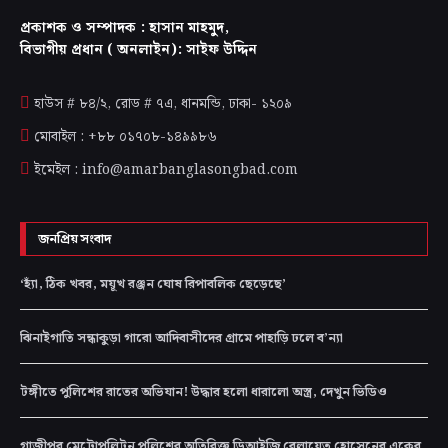
প্রকাশক ও সম্পাদক : হাসান মাহমুদ,
বিভাগীয় প্রধান ( অনলাইন): সাইফ উদ্দিন
হাউস # ৮৪/২, রোড # ৭এ, ধানমন্ডি, ঢাকা-
১২০৯
মোবাইল : +৮৮ ০১৭০৮-১৪৯৯৮৬
ইমেইল : info@amarbanglasongbad.com
জনপ্রিয় সংবাদ
‘হ্যাঁ, ঠিক খবর, ময়ূখ রঞ্জন ঘোষ রিপাবলিক ছেড়েছে’
ঝিনাইগাতি সন্ধাকুড়া গারো আদিবাসীদের গ্রামে পাহাড়ি ঢলে ব’ন্যা
টঙ্গীতে পুলিশের রাতের অভিযান! উদ্ধার হলো ধারালো অস্ত্র, দেখুন ভিডিও
গাজীপুর মেট্রোপলিটন পুলিশের অতিরিক্ত ডিআইজি বেলায়েত হোসেনের একের