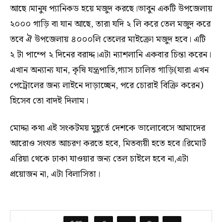
আছে।মানুষ প্যানিকড হয়ে মজুদ করছে।ভাবুন একটি উপজেলায়
২০০০ গাড়ি বা যান আছে, তারা যদি ২ লি করে তেল মজুদ করে
তবে ঐ উপজেলায় ৪০০০লি তেলের মাইক্রো মজুদ হবে। এটি
২ টা পাম্পে ২ দিনের বরাদ্দ।এটা ন্যাশলানি একবার চিন্তা করেন।
এখান অন্যান্য যান, কৃষি যন্ত্রপাতি,গ্যাস চালিত গাড়ি(যারা এখন
পেট্রোলের জন্য লাইনে দাড়াচ্ছেন, পরে চোরাই বিক্রি করেন)
হিসেব তো বাদই দিলাম।
মোদ্দা কথা এই সংকটময় মুহূর্তে দেশকে ভালোবেসে আমাদের
আরোও সংযত আচরণ করতে হবে, মিতব্যয়ী হতে হবে।রিমোর্ট
এরিয়া থেকে ঢাকা যাওয়ার জন্য তেল চাইলে হবে না,এটা
প্রয়োজন না, এটা বিলাসিতা।