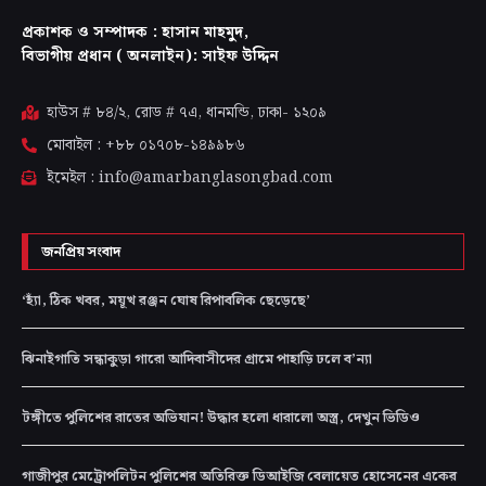
প্রকাশক ও সম্পাদক : হাসান মাহমুদ,
বিভাগীয় প্রধান ( অনলাইন): সাইফ উদ্দিন
হাউস # ৮৪/২, রোড # ৭এ, ধানমন্ডি, ঢাকা-
১২০৯
মোবাইল : +৮৮ ০১৭০৮-১৪৯৯৮৬
ইমেইল : info@amarbanglasongbad.com
জনপ্রিয় সংবাদ
‘হ্যাঁ, ঠিক খবর, ময়ূখ রঞ্জন ঘোষ রিপাবলিক ছেড়েছে’
ঝিনাইগাতি সন্ধাকুড়া গারো আদিবাসীদের গ্রামে পাহাড়ি ঢলে ব’ন্যা
টঙ্গীতে পুলিশের রাতের অভিযান! উদ্ধার হলো ধারালো অস্ত্র, দেখুন ভিডিও
গাজীপুর মেট্রোপলিটন পুলিশের অতিরিক্ত ডিআইজি বেলায়েত হোসেনের একের