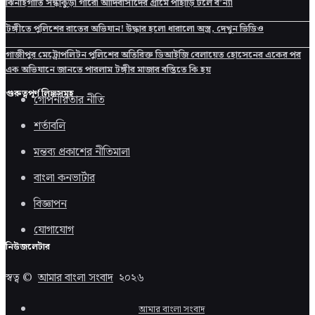
ঝিনাইগাতি সন্ধাকুড়া গারো আদিবাসীদের গ্রামে পাহাড়ি ঢলে ব’ন্যা
টঙ্গীতে পুলিশের রাতের অভিযান! উদ্ধার হলো ধারালো অস্ত্র, দেখুন ভিডিও
গাজীপুর মেট্রোপলিটন পুলিশের অতিরিক্ত ডিআইজি বেলায়েত হোসেনের একের পর
এক অভিযানে জানতে পারলাম টঙ্গীর মাজার বস্তিতে কি হয়
গুরুত্বপূর্ণ লিঙ্কসমূহ
গোপনীয়তার নীতি
শর্তাবলি
মন্তব্য প্রকাশের নীতিমালা
বাংলা কনভার্টার
বিজ্ঞাপন
যোগাযোগ
নিউজলেটার
স্বত্ব ©
আমার বাংলা সংবাদ
২০২৬
আমার বাংলা সংবাদ