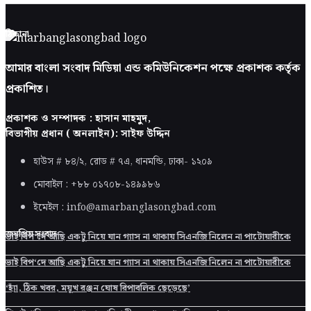
ঠিকানা
আমার বাংলা সংবাদ মিডিয়া এন্ড কমিউনিকেশন পক্ষে প্রকাশক কর্তৃক
প্রকাশিত।
প্রকাশক ও সম্পাদক : হাসান মাহমুদ,
বিভাগীয় প্রধান ( অনলাইন): সাইফ উদ্দিন
হাউস # ৮৪/২, রোড # ৭এ, ধানমন্ডি, ঢাকা-
১২০৯
মোবাইল : +৮৮ ০১৭০৮-১৪৯৯৮৬
ইমেইল : info@amarbanglasongbad.com
জনপ্রিয় সংবাদ
ভাই বিপ‘দে আছি একটু নিয়ে যান গ্যাস না থাকায় সিএনজি নিলেন না পাটোয়ারীকে
ভাই বিপ‘দে আছি একটু নিয়ে যান গ্যাস না থাকায় সিএনজি নিলেন না পাটোয়ারীকে
‘হ্যাঁ, ঠিক খবর, ময়ূখ রঞ্জন ঘোষ রিপাবলিক ছেড়েছে’