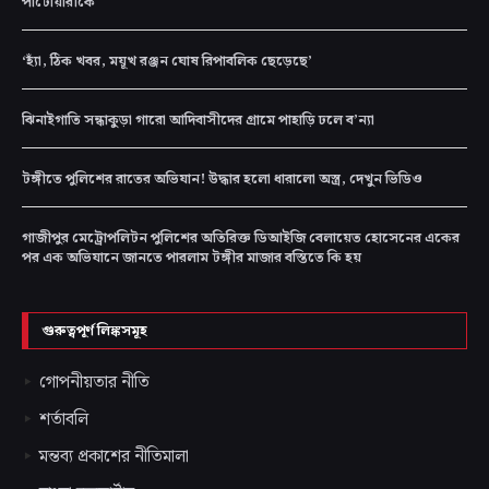
পাটোয়ারীকে
‘হ্যাঁ, ঠিক খবর, ময়ূখ রঞ্জন ঘোষ রিপাবলিক ছেড়েছে’
ঝিনাইগাতি সন্ধাকুড়া গারো আদিবাসীদের গ্রামে পাহাড়ি ঢলে ব’ন্যা
টঙ্গীতে পুলিশের রাতের অভিযান! উদ্ধার হলো ধারালো অস্ত্র, দেখুন ভিডিও
গাজীপুর মেট্রোপলিটন পুলিশের অতিরিক্ত ডিআইজি বেলায়েত হোসেনের একের
পর এক অভিযানে জানতে পারলাম টঙ্গীর মাজার বস্তিতে কি হয়
গুরুত্বপূর্ণ লিঙ্কসমূহ
গোপনীয়তার নীতি
শর্তাবলি
মন্তব্য প্রকাশের নীতিমালা