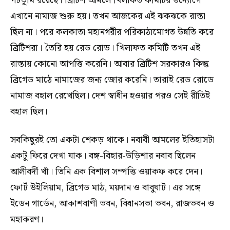
পটভূমি রয়েছে। ব্রিটিশ আমলে খিলাফত কমিটির উদ্যোগে
এখানে নামাজ শুরু হয়। তখন আজকের এই ঝকঝকে রাস্তা
ছিল না। পরে কলকাতা মহানগরীর পরিকাঠামোগত উন্নতি করে
ব্রিটিশরা। তৈরি হয় রেড রোড। খিলাফত কমিটি তখন এই
রাস্তায় কোনো আপত্তি করেনি। আবার ব্রিটিশ সরকারও কিন্তু
ব্রিগেড মাঠে নামাজের জন্য জোর করেনি। তারাই রেড রোডে
নামাজ বহাল রেখেছিল। দেশ স্বাধীন হওয়ার পরও সেই রীতিই
বহাল ছিল।
সবকিছুরই তো একটা শেকড় থাকে। নবাবী আমলের ইতিহাসটা
একটু ফিরে দেখা যাক। বঙ্গ-বিহার-উড়িশার নবাব ছিলেন
আলীবর্দী খাঁ। তিনি এক বিশাল সম্পত্তি ওয়াকফ করে দেন।
ফোর্ট উইলিয়াম, ব্রিগেড মাঠ, ময়দান ও বাবুঘাট। এর সঙ্গে
ইডেন গার্ডেন, আকাশবাণী ভবন, বিধানসভা ভবন, রাজভবন ও
মহাকরণ।