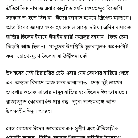
ঐতিহাসিক নামাজ এবার অনুষ্ঠিত হয়নি। শুভেন্দুর বিজেপি
সরকার তা হতে দিল না। ঈদের জামাত হয়েছে ব্রিগেড ময়দানে।
আজ ঈদের জামাত শুরু হয় সকাল সাড়ে ৮টায়। এদিন নামাজে
হাজির ছিলেন ইমামে ঈদাইন ক্বারী ফজলুর রহমান। কিন্তু চেনা
ভিড়টা আজ ছিল না। মানুষের উপস্থিতি তুলনামূলক অনেকটাই
কম। চোখে-মুখে উৎসাহ বা উদ্দীপনা নেই।
উৎসবের সেই চিরাচরিত ঢেউ এবার যেন কোথায় হারিয়ে গেছে।
এক অব্যক্ত বিষাদে আজ হৃদয় ভারাক্রান্ত। দেড়-দুই লাখের
জায়গায় কয়েক হাজার মানুষ হাজির হয়েছিলেন ঈদ জামাতে।
রাজ্যজুড়ে কোরবানিও প্রায় বন্ধ। পুরো পশ্চিমবঙ্গে আজ
উৎসবহীন ঈদুল আজহা।
রেড রোডের ঈদের জামাতের এক সুদীর্ঘ এবং ঐতিহাসিক