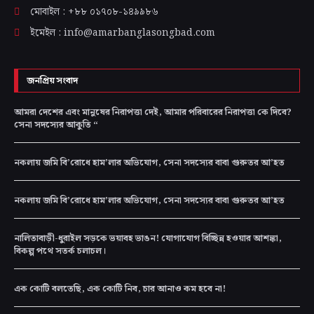
মোবাইল : +৮৮ ০১৭০৮-১৪৯৯৮৬
ইমেইল : info@amarbanglasongbad.com
জনপ্রিয় সংবাদ
আমরা দেশের এবং মানুষের নিরাপত্তা দেই, আমার পরিবারের নিরাপত্তা কে দিবে?
সেনা সদস্যের আকুতি “
নকলায় জমি বি’রোধে হাম’লার অভিযোগ, সেনা সদস্যের বাবা গুরুতর আ’হত
নকলায় জমি বি’রোধে হাম’লার অভিযোগ, সেনা সদস্যের বাবা গুরুতর আ’হত
নালিতাবাড়ী-ধুরাইল সড়কে ভয়াবহ ভাঙন! যোগাযোগ বিচ্ছিন্ন হওয়ার আশঙ্কা,
বিকল্প পথে সতর্ক চলাচল।
এক কোটি বলতেছি, এক কোটি নিব, চার আনাও কম হবে না!