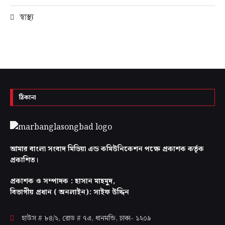
স্বাস্থ্য
ঠিকানা
আমার বাংলা সংবাদ মিডিয়া এন্ড কমিউনিকেশন পক্ষে প্রকাশক কর্তৃক
প্রকাশিত।
প্রকাশক ও সম্পাদক : হাসান মাহমুদ,
বিভাগীয় প্রধান ( অনলাইন): সাইফ উদ্দিন
হাউস # ৮৪/২, রোড # ৭এ, ধানমন্ডি, ঢাকা-
১২০৯