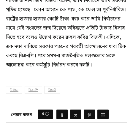
দাবিও জানান তিনি।রিজভী বলেন, ডামি নির্বাচনে ডামি সরকার
গঠিত হয়েছে। কোন আসনে কে পাস, কে ফেল তা পূর্বনির্ধারিত।
রাষ্ট্রের হাজার হাজার কোটি টাকা খরচ করে ডামি নির্বাচনের
নামে যেই সংসদের জন্ম দিয়েছে ভবিষ্যতে প্রতিটি টাকার হিসাব
দিতে হবে বলেও উল্লেখ করেন রুহুল কবির রিজভী। এদিকে,
এক দফা দাবিতে সরকার পতনের পরবর্তী আন্দোলনের ধারা ঠিক
করছে বিএনপি। পরে সমমনা রাজনৈতিক দলগুলোর সঙ্গে
আলোচনা করে কর্মসূচি নির্ধারণ করবে দলটি।
নির্বাচন
বিএনপি
রিজভী
0
শেয়ার করুন