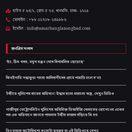
হাউস # ৮৪/২, রোড # ৭এ, ধানমন্ডি, ঢাকা-
১২০৯
মোবাইল : +৮৮ ০১৭০৮-১৪৯৯৮৬
ইমেইল : info@amarbanglasongbad.com
জনপ্রিয় সংবাদ
‘হ্যাঁ, ঠিক খবর, ময়ূখ রঞ্জন ঘোষ রিপাবলিক ছেড়েছে’
ঝিনাইগাতি সন্ধাকুড়া গারো আদিবাসীদের গ্রামে পাহাড়ি ঢলে ব’ন্যা
টঙ্গীতে পুলিশের রাতের অভিযান! উদ্ধার হলো ধারালো অস্ত্র, দেখুন ভিডিও
গাজীপুর মেট্রোপলিটন পুলিশের অতিরিক্ত ডিআইজি বেলায়েত হোসেনের একের
পর এক অভিযানে জানতে পারলাম টঙ্গীর মাজার বস্তিতে কি হয়
তিন চাকার অটোরিকশা কতোটা ভয়ঙ্কর তা এই ভিডিওতে দেখুন