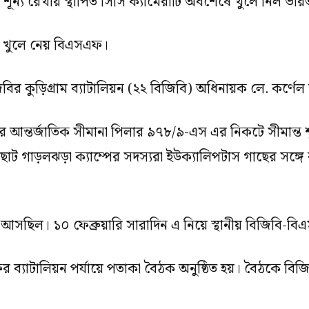
ের শূন্য রেখায় স্থাপিত সিসি ক্যামেরাটি অবশেষে খুলে নিল ভা
াটি খুলে নেয় বিএসএফ।
বির কুড়িগ্রাম ব্যাটালিয়ন (২২ বিজিবি) অধিনায়ক লে. কর্ণেল 
র আন্তর্জাতিক সীমানা পিলার ৯৭৮/৯-এস এর নিকটে সীমান্ত শূন
 গাড়লঝড়া ক্যাম্পের সদস্যরা ইউক্যালিপটাস গাছের সঙ্গে 
 আসছিল। ১০ ফেব্রুয়ারি সারাদিন এ নিয়ে স্থানীয় বিজিবি-
র ব্যাটালিয়ন পর্যায়ে পতাকা বৈঠক অনুষ্ঠিত হয়। বৈঠকে ব