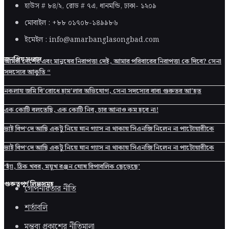
হাউস # ৮৪/২, রোড # ৭এ, ধানমন্ডি, ঢাকা-
১২০৯
মোবাইল : +৮৮ ০১৭০৮-১৪৯৯৮৬
ইমেইল : info@amarbanglasongbad.com
জনপ্রিয় সংবাদ
আমরা দেশের এবং মানুষের নিরাপত্তা দেই, আমার পরিবারের নিরাপত্তা কে দিবে? সেনা
সদস্যের আকুতি “
নকলায় জমি বি’রোধে হাম’লার অভিযোগ, সেনা সদস্যের বাবা গুরুতর আ’হত
এক কোটি বলতেছি, এক কোটি নিব, চার আনাও কম হবে না!
ভাই বিপ‘দে আছি একটু নিয়ে যান গ্যাস না থাকায় সিএনজি নিলেন না পাটোয়ারীকে
ভাই বিপ‘দে আছি একটু নিয়ে যান গ্যাস না থাকায় সিএনজি নিলেন না পাটোয়ারীকে
‘হ্যাঁ, ঠিক খবর, ময়ূখ রঞ্জন ঘোষ রিপাবলিক ছেড়েছে’
গুরুত্বপূর্ণ লিঙ্কসমূহ
গোপনীয়তার নীতি
শর্তাবলি
মন্তব্য প্রকাশের নীতিমালা