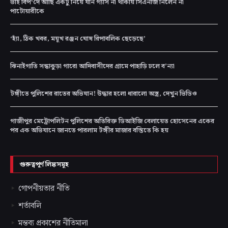
ভাই বিপ‘দে আছি একটু নিয়ে যান গ্যাস না থাকায় সিএনজি নিলেন না
পাটোয়ারীকে
‘হ্যাঁ, ঠিক খবর, ময়ূখ রঞ্জন ঘোষ রিপাবলিক ছেড়েছে’
ঝিনাইগাতি সন্ধাকুড়া গারো আদিবাসীদের গ্রামে পাহাড়ি ঢলে ব’ন্যা
টঙ্গীতে পুলিশের রাতের অভিযান! উদ্ধার হলো ধারালো অস্ত্র, দেখুন ভিডিও
গাজীপুর মেট্রোপলিটন পুলিশের অতিরিক্ত ডিআইজি বেলায়েত হোসেনের একের
পর এক অভিযানে জানতে পারলাম টঙ্গীর মাজার বস্তিতে কি হয়
গুরুত্বপূর্ণ লিঙ্কসমূহ
গোপনীয়তার নীতি
শর্তাবলি
মন্তব্য প্রকাশের নীতিমালা