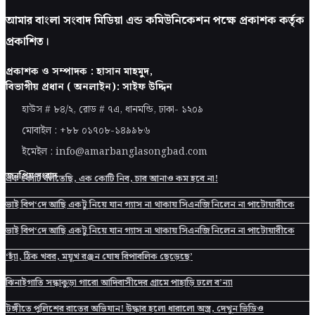
আমার বাংলা সংবাদ মিডিয়া এন্ড কমিউনিকেশন পক্ষে প্রকাশক কর্তৃক
প্রকাশিত।
প্রকাশক ও সম্পাদক : হাসান মাহমুদ,
বিভাগীয় প্রধান ( অনলাইন): সাইফ উদ্দিন
হাউস # ৮৪/২, রোড # ৭এ, ধানমন্ডি, ঢাকা-
১২০৯
মোবাইল : +৮৮ ০১৭০৮-১৪৯৯৮৬
ইমেইল : info@amarbanglasongbad.com
জনপ্রিয় সংবাদ
এক কোটি বলতেছি, এক কোটি নিব, চার আনাও কম হবে না!
ভাই বিপ‘দে আছি একটু নিয়ে যান গ্যাস না থাকায় সিএনজি নিলেন না পাটোয়ারীকে
ভাই বিপ‘দে আছি একটু নিয়ে যান গ্যাস না থাকায় সিএনজি নিলেন না পাটোয়ারীকে
‘হ্যাঁ, ঠিক খবর, ময়ূখ রঞ্জন ঘোষ রিপাবলিক ছেড়েছে’
ঝিনাইগাতি সন্ধাকুড়া গারো আদিবাসীদের গ্রামে পাহাড়ি ঢলে ব’ন্যা
টঙ্গীতে পুলিশের রাতের অভিযান! উদ্ধার হলো ধারালো অস্ত্র, দেখুন ভিডিও