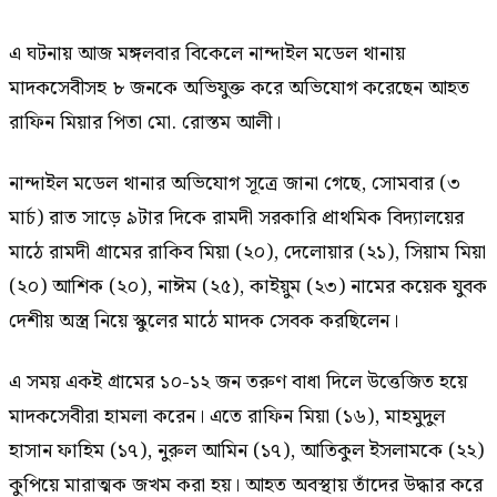
এ ঘটনায় আজ মঙ্গলবার বিকেলে নান্দাইল মডেল থানায়
মাদকসেবীসহ ৮ জনকে অভিযুক্ত করে অভিযোগ করেছেন আহত
রাফিন মিয়ার পিতা মো. রোস্তম আলী।
নান্দাইল মডেল থানার অভিযোগ সূত্রে জানা গেছে, সোমবার (৩
মার্চ) রাত সাড়ে ৯টার দিকে রামদী সরকারি প্রাথমিক বিদ্যালয়ের
মাঠে রামদী গ্রামের রাকিব মিয়া (২০), দেলোয়ার (২১), সিয়াম মিয়া
(২০) আশিক (২০), নাঈম (২৫), কাইয়ুম (২৩) নামের কয়েক যুবক
দেশীয় অস্ত্র নিয়ে স্কুলের মাঠে মাদক সেবক করছিলেন।
এ সময় একই গ্রামের ১০-১২ জন তরুণ বাধা দিলে উত্তেজিত হয়ে
মাদকসেবীরা হামলা করেন। এতে রাফিন মিয়া (১৬), মাহমুদুল
হাসান ফাহিম (১৭), নুরুল আমিন (১৭), আতিকুল ইসলামকে (২২)
কুপিয়ে মারাত্মক জখম করা হয়। আহত অবস্থায় তাঁদের উদ্ধার করে