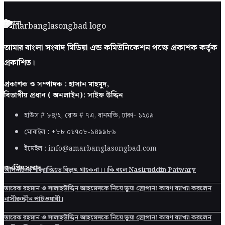
ঠিকানা
আমার বাংলা সংবাদ মিডিয়া এন্ড কমিউনিকেশন পক্ষে প্রকাশক কর্তৃক
প্রকাশিত।
প্রকাশক ও সম্পাদক : হাসান মাহমুদ,
বিভাগীয় প্রধান ( অনলাইন): সাইফ উদ্দিন
হাউস # ৮৪/২, রোড # ৭এ, ধানমন্ডি, ঢাকা-
১২০৯
মোবাইল : +৮৮ ০১৭০৮-১৪৯৯৮৬
ইমেইল : info@amarbanglasongbad.com
জনপ্রিয় সংবাদ
আপনাদের শাহরাস্তিতে বিদ্যুৎ থাকেনা।।।কি বলে Nasiruddin Patwary
তারেক রহমান ও সালাহউদ্দিন আহমেদকে নিয়ে ভুয়া স্লোগান! কারণ ব্যাখ্যা করলেন
নাসীরুদ্দীন পাটওয়ারী।
তারেক রহমান ও সালাহউদ্দিন আহমেদকে নিয়ে ভুয়া স্লোগান! কারণ ব্যাখ্যা করলেন