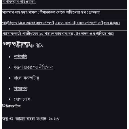
নাসীরুদ্দীন পাটওয়ারী।
সালমান শাহ হত্যা মামলা: বিমানবন্দর থেকে অভিনেতা ডন গ্রেফতার
পল্লিবিদ্যুত নিয়ে আজব ব্যাখ্যা! “লাইন লম্বা এজন্যই লোডশেডিং!” ভাইরাল মন্তব্য।
গ্যাস সংকটে গাজীপুরের ২০ শতাংশ কারখানা বন্ধ, উৎপাদন ও রপ্তানিতে শঙ্কা
গুরুত্বপূর্ণ লিঙ্কসমূহ
গোপনীয়তার নীতি
শর্তাবলি
মন্তব্য প্রকাশের নীতিমালা
বাংলা কনভার্টার
বিজ্ঞাপন
যোগাযোগ
নিউজলেটার
স্বত্ব ©
আমার বাংলা সংবাদ
২০২৬