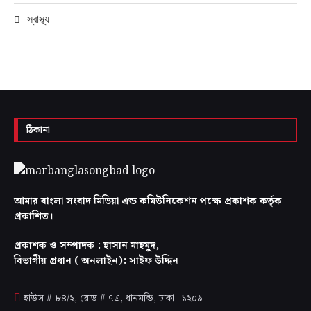
স্বাস্থ্য
ঠিকানা
আমার বাংলা সংবাদ মিডিয়া এন্ড কমিউনিকেশন পক্ষে প্রকাশক কর্তৃক
প্রকাশিত।
প্রকাশক ও সম্পাদক : হাসান মাহমুদ,
বিভাগীয় প্রধান ( অনলাইন): সাইফ উদ্দিন
হাউস # ৮৪/২, রোড # ৭এ, ধানমন্ডি, ঢাকা-
১২০৯