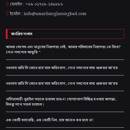
মোবাইল : +৮৮ ০১৭০৮-১৪৯৯৮৬
ইমেইল : info@amarbanglasongbad.com
জনপ্রিয় সংবাদ
আমরা দেশের এবং মানুষের নিরাপত্তা দেই, আমার পরিবারের নিরাপত্তা কে দিবে?
সেনা সদস্যের আকুতি “
নকলায় জমি বি’রোধে হাম’লার অভিযোগ, সেনা সদস্যের বাবা গুরুতর আ’হত
নকলায় জমি বি’রোধে হাম’লার অভিযোগ, সেনা সদস্যের বাবা গুরুতর আ’হত
নালিতাবাড়ী-ধুরাইল সড়কে ভয়াবহ ভাঙন! যোগাযোগ বিচ্ছিন্ন হওয়ার আশঙ্কা,
বিকল্প পথে সতর্ক চলাচল।
এক কোটি বলতেছি, এক কোটি নিব, চার আনাও কম হবে না!