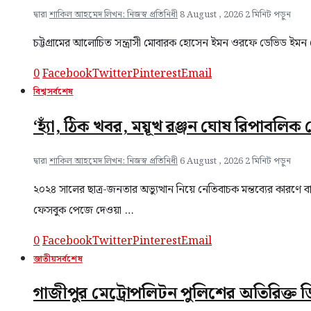
দ্বারা
শাকিল আহমেদ লিখন: নিজস্ব প্রতিনিধী
8 August , 2026
2 মিনিট পড়ুন
চট্টগ্রামের আলোচিত সন্ত্রাসী মোবারক হোসেন ইমন ওরফে ডেভিড ইমন গ্রে
0
Facebook
Twitter
Pinterest
Email
বিশ্ব
সর্বশেষ
‘হ্যাঁ, ঠিক খবর, ময়ূখ রঞ্জন ঘোষ রিপাবলিক 
দ্বারা
শাকিল আহমেদ লিখন: নিজস্ব প্রতিনিধী
6 August , 2026
2 মিনিট পড়ুন
২০২৪ সালের ছাত্র-জনতার অভ্যুত্থান নিয়ে নেতিবাচক মন্তব্যের কারণে
ফেসবুক পেজে দেওয়া …
0
Facebook
Twitter
Pinterest
Email
জাতীয়
সর্বশেষ
গাজীপুর মেট্রোপলিটন পুলিশের অতিরিক্ত 