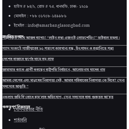
হাউস # ৮৪/২, রোড # ৭এ, ধানমন্ডি, ঢাকা-
১২০৯
মোবাইল : +৮৮ ০১৭০৮-১৪৯৯৮৬
ইমেইল : info@amarbanglasongbad.com
জনপ্রিয় সংবাদ
পল্লিবিদ্যুত নিয়ে আজব ব্যাখ্যা! “লাইন লম্বা এজন্যই লোডশেডিং!” ভাইরাল মন্তব্য।
গ্যাস সংকটে গাজীপুরের ২০ শতাংশ কারখানা বন্ধ, উৎপাদন ও রপ্তানিতে শঙ্কা
দেশের বাজারে স্বর্ণের দামে বড় লাফ
জামায়াত কাকে প্রার্থী করছেন রাষ্ট্রপতি নির্বাচনে, আলোচনায় যাদের নাম
আমরা দেশের এবং মানুষের নিরাপত্তা দেই, আমার পরিবারের নিরাপত্তা কে দিবে? সেনা
সদস্যের আকুতি “
নকলায় জমি বি’রোধে হাম’লার অভিযোগ, সেনা সদস্যের বাবা গুরুতর আ’হত
গুরুত্বপূর্ণ লিঙ্কসমূহ
গোপনীয়তার নীতি
শর্তাবলি