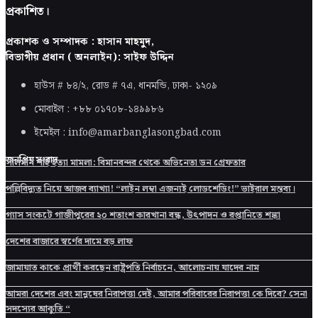
প্রকাশিত।
প্রকাশক ও সম্পাদক : হাসান মাহমুদ,
বিভাগীয় প্রধান ( অনলাইন): সাইফ উদ্দিন
হাউস # ৮৪/২, রোড # ৭এ, ধানমন্ডি, ঢাকা-
১২০৯
মোবাইল : +৮৮ ০১৭০৮-১৪৯৯৮৬
ইমেইল : info@amarbanglasongbad.com
জনপ্রিয় সংবাদ
সালমান শাহ হত্যা মামলা: বিমানবন্দর থেকে অভিনেতা ডন গ্রেফতার
পল্লিবিদ্যুত নিয়ে আজব ব্যাখ্যা! “লাইন লম্বা এজন্যই লোডশেডিং!” ভাইরাল মন্তব্য।
গ্যাস সংকটে গাজীপুরের ২০ শতাংশ কারখানা বন্ধ, উৎপাদন ও রপ্তানিতে শঙ্কা
দেশের বাজারে স্বর্ণের দামে বড় লাফ
জামায়াত কাকে প্রার্থী করছেন রাষ্ট্রপতি নির্বাচনে, আলোচনায় যাদের নাম
আমরা দেশের এবং মানুষের নিরাপত্তা দেই, আমার পরিবারের নিরাপত্তা কে দিবে? সেনা
সদস্যের আকুতি “