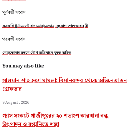
পূর্ববর্তী সংবাদ
এএফসি টুর্নামেন্টে বাদ মোহামেডান, সুযোগ পেল আবাহনী
পরবর্তী সংবাদ
নেত্রকোনার মদনে যৌথ অভিযানে যুবক আটক
You may also like
সালমান শাহ হত্যা মামলা: বিমানবন্দর থেকে অভিনেতা ডন
গ্রেফতার
9 August , 2026
গ্যাস সংকটে গাজীপুরের ২০ শতাংশ কারখানা বন্ধ,
উৎপাদন ও রপ্তানিতে শঙ্কা