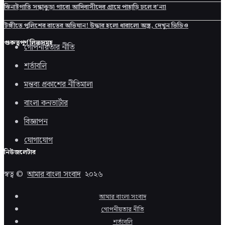
ঝিনাইগাতি সন্ধাকুড়া গারো আদিবাসীদের গ্রামে পাহাড়ি ঢলে ব’ন্যা
টঙ্গীতে পুলিশের রাতের অভিযান! উদ্ধার হলো ধারালো অস্ত্র, দেখুন ভিডিও
গুরুত্বপূর্ণ লিঙ্কসমূহ
গোপনীয়তার নীতি
শর্তাবলি
মন্তব্য প্রকাশের নীতিমালা
বাংলা কনভার্টার
বিজ্ঞাপন
যোগাযোগ
নিউজলেটার
স্বত্ব ©
আমার বাংলা সংবাদ
২০২৬
আমার বাংলা সংবাদ
গোপনীয়তার নীতি
শর্তাবলি