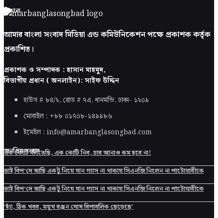
ঠিকানা
আমার বাংলা সংবাদ মিডিয়া এন্ড কমিউনিকেশন পক্ষে প্রকাশক কর্তৃক
প্রকাশিত।
প্রকাশক ও সম্পাদক : হাসান মাহমুদ,
বিভাগীয় প্রধান ( অনলাইন): সাইফ উদ্দিন
হাউস # ৮৪/২, রোড # ৭এ, ধানমন্ডি, ঢাকা-
১২০৯
মোবাইল : +৮৮ ০১৭০৮-১৪৯৯৮৬
ইমেইল : info@amarbanglasongbad.com
জনপ্রিয় সংবাদ
এক কোটি বলতেছি, এক কোটি নিব, চার আনাও কম হবে না!
ভাই বিপ‘দে আছি একটু নিয়ে যান গ্যাস না থাকায় সিএনজি নিলেন না পাটোয়ারীকে
ভাই বিপ‘দে আছি একটু নিয়ে যান গ্যাস না থাকায় সিএনজি নিলেন না পাটোয়ারীকে
‘হ্যাঁ, ঠিক খবর, ময়ূখ রঞ্জন ঘোষ রিপাবলিক ছেড়েছে’