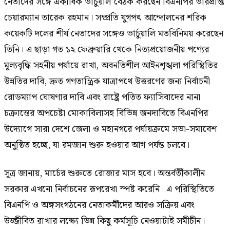
নেতাদের সঙ্গে একাধিক ভার্চুয়াল বৈঠক করছেন বিএনপির ভারপ্রাপ্ত
চেয়ারম্যান তারেক রহমান। সম্প্রতি যুগপৎ আন্দোলনের শরিক
কয়েকটি দলের শীর্ষ নেতাদের সঙ্গেও ভার্চুয়ালি মতবিনিময় করেছেন
তিনি। এ ছাড়া গত ১২ ফেব্রুয়ারি থেকে নিত্যপ্রয়োজনীয় পণ্যের
মূল্যবৃদ্ধি সহনীয় পর্যায়ে রাখা, অবনতিশীল আইনশৃঙ্খলা পরিস্থিতির
উন্নতির দাবি, দ্রুত গণতান্ত্রিক যাত্রাপথে উত্তরণের জন্য নির্বাচনী
রোডম্যাপ ঘোষণার দাবি এবং রাষ্ট্রে পতিত ফ্যাসিবাদের নানা
চক্রান্তের অপচেষ্টা মোকাবিলাসহ বিভিন্ন জনদাবিতে বিএনপির
উদ্যোগে সারা দেশে জেলা ও মহানগরে পর্যায়ক্রমে সভা-সমাবেশ
অনুষ্ঠিত হচ্ছে, যা রমজান শুরু হওয়ার আগ পর্যন্ত চলবে।
সূত্র জানায়, মার্চের শুরুতে রোজার মাস হবে। অন্তর্বর্তীকালীন
সরকার এখনো নির্বাচনের রূপরেখা স্পষ্ট করেনি। এ পরিস্থিতিতে
বিএনপি ও অঙ্গসংগঠনের নেতাকর্মীদের আরও সক্রিয় এবং
উজ্জীবিত রাখার লক্ষ্যে ভিন্ন কিছু কর্মসূচি নেওয়াটাই সমীচীন।