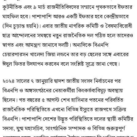
কূটনীতিক এবং ৯ মার্চ রাজনীতিবিদদের সম্মানে পৃথকভাবে ইফতার
মাহফিল হবে। পাশাপাশি আরও একটি ইফতার হবে কেন্দ্রীয়ভাবে
(দিন চূড়ান্ত হয়নি)। এবার জাতীয় নাগরিক কমিটি ও বৈষম্যবিরোধী
ছাত্র আন্দোলনের সমন্বয়ে নতুন রাজনৈতিক দল গঠিত হলে তাদেরও
স্বাগত এবং আমন্ত্রণ জানাবে দলটি। অন্যদিকে বিএনপি
চেয়ারপারসন খালেদা জিয়া লন্ডনে তার বড় ছেলের সঙ্গে এবারের
ঈদুল ফিতর উদযাপন করবেন বলে সংশ্লিষ্ট সূত্রে জানা গেছে।
২০২৪ সালের ৭ জানুয়ারি দ্বাদশ জাতীয় সংসদ নির্বাচনের পর
বিএনপি ও অঙ্গসংগঠনের নেতাকর্মীরা কিংকর্তব্যবিমূঢ় অবস্থায়
ছিলেন। গত বছরের ৫ আগস্ট শেখ হাসিনার পতনের পরিবর্তিত
রাজনৈতিক পরিস্থিতিতে এখনো বিভিন্ন ইস্যুতে রাজপথে সক্রিয়
বিএনপি। পাশাপাশি দেশের উদ্ভূত পরিস্থিতিতে দলের স্থায়ী কমিটির
সদস্য, যুগ্ম মহাসচিব, সাংগঠনিক সম্পাদক ও বিভিন্ন গুরুত্বপূর্ণ