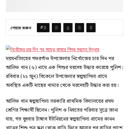
0
শেয়ার করুন
ময়মনসিংহের গফরগাঁও উপজেলায় নিখোঁজের চার দিন পর
আলিফ খান (৬) নামে এক শিশুর মরদেহ উদ্ধার করেছে পুলিশ।
রবিবার (২২ জুন) বিকেলে উপজেলার স্বল্পছাপিলা গ্রামে
অবস্থিত একটি মাছের খামার থেকে মরদেহটি উদ্ধার করা হয়।
আলিফ খান স্বল্পছাপিলা সরকারি প্রাথমিক বিদ্যালয়ের প্রথম
শ্রেণির শিক্ষার্থী ছিলেন। পুলিশ ও নিহতের পরিবার সূত্রে জানা
যায়, গত বুধবার টাঙ্গাব ইউনিয়নের স্বল্পছাপিলা গ্রামের কানন
খানের শিশু পুত্র স্কুল থেকে বাড়ি ফিরে আসার পর বাড়ির পাশে