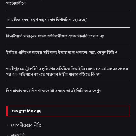
পাটোয়ারীকে
‘হ্যাঁ, ঠিক খবর, ময়ূখ রঞ্জন ঘোষ রিপাবলিক ছেড়েছে’
ঝিনাইগাতি সন্ধাকুড়া গারো আদিবাসীদের গ্রামে পাহাড়ি ঢলে ব’ন্যা
টঙ্গীতে পুলিশের রাতের অভিযান! উদ্ধার হলো ধারালো অস্ত্র, দেখুন ভিডিও
গাজীপুর মেট্রোপলিটন পুলিশের অতিরিক্ত ডিআইজি বেলায়েত হোসেনের একের
পর এক অভিযানে জানতে পারলাম টঙ্গীর মাজার বস্তিতে কি হয়
তিন চাকার অটোরিকশা কতোটা ভয়ঙ্কর তা এই ভিডিওতে দেখুন
গুরুত্বপূর্ণ লিঙ্কসমূহ
গোপনীয়তার নীতি
শর্তাবলি