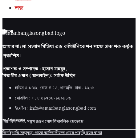
স্বাস্থ্য
ঠিকানা
আমার বাংলা সংবাদ মিডিয়া এন্ড কমিউনিকেশন পক্ষে প্রকাশক কর্তৃক
প্রকাশিত।
প্রকাশক ও সম্পাদক : হাসান মাহমুদ,
বিভাগীয় প্রধান ( অনলাইন): সাইফ উদ্দিন
হাউস # ৮৪/২, রোড # ৭এ, ধানমন্ডি, ঢাকা-
১২০৯
মোবাইল : +৮৮ ০১৭০৮-১৪৯৯৮৬
ইমেইল : info@amarbanglasongbad.com
জনপ্রিয় সংবাদ
‘হ্যাঁ, ঠিক খবর, ময়ূখ রঞ্জন ঘোষ রিপাবলিক ছেড়েছে’
ঝিনাইগাতি সন্ধাকুড়া গারো আদিবাসীদের গ্রামে পাহাড়ি ঢলে ব’ন্যা