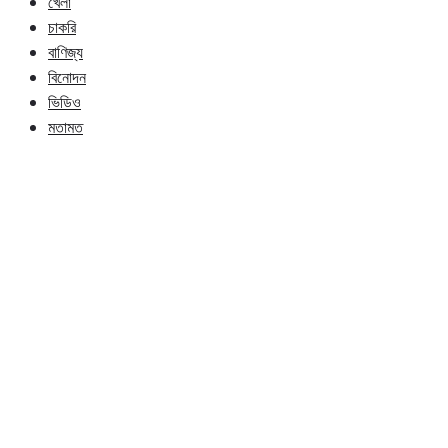
খেলা
চাকরি
বাণিজ্য
বিনোদন
ভিডিও
মতামত