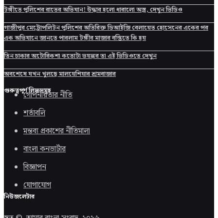
টঙ্গীতে পুলিশের রাতের অভিযান! উদ্ধার হলো ধারালো অস্ত্র, দেখুন ভিডিও
গাজীপুর মেট্রোপলিটন পুলিশের অতিরিক্ত ডিআইজি বেলায়েত হোসেনের একের পর
এক অভিযানে জানতে পারলাম টঙ্গীর মাজার বস্তিতে কি হয়
তিন চাকার অটোরিকশা কতোটা ভয়ঙ্কর তা এই ভিডিওতে দেখুন
অবশেষে যখন খুলছে মালয়েশিয়ার শ্রমবাজার
গুরুত্বপূর্ণ লিঙ্কসমূহ
গোপনীয়তার নীতি
শর্তাবলি
মন্তব্য প্রকাশের নীতিমালা
বাংলা কনভার্টার
বিজ্ঞাপন
যোগাযোগ
নিউজলেটার