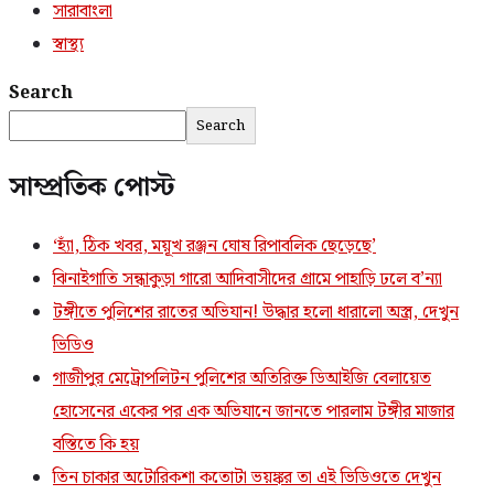
সারাবাংলা
স্বাস্থ্য
Search
Search
সাম্প্রতিক পোস্ট
‘হ্যাঁ, ঠিক খবর, ময়ূখ রঞ্জন ঘোষ রিপাবলিক ছেড়েছে’
ঝিনাইগাতি সন্ধাকুড়া গারো আদিবাসীদের গ্রামে পাহাড়ি ঢলে ব’ন্যা
টঙ্গীতে পুলিশের রাতের অভিযান! উদ্ধার হলো ধারালো অস্ত্র, দেখুন
ভিডিও
গাজীপুর মেট্রোপলিটন পুলিশের অতিরিক্ত ডিআইজি বেলায়েত
হোসেনের একের পর এক অভিযানে জানতে পারলাম টঙ্গীর মাজার
বস্তিতে কি হয়
তিন চাকার অটোরিকশা কতোটা ভয়ঙ্কর তা এই ভিডিওতে দেখুন