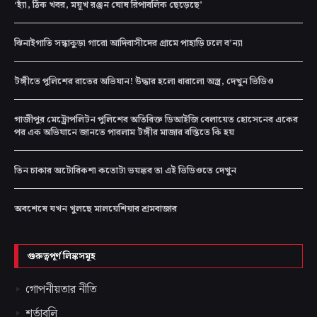
‘হ্যাঁ, ঠিক খবর, ময়ূখ রঞ্জন ঘোষ রিপাবলিক ছেড়েছে’
ঝিনাইগাতি সন্ধাকুড়া গারো আদিবাসীদের গ্রামে পাহাড়ি ঢলে ব’ন্যা
টঙ্গীতে পুলিশের রাতের অভিযান! উদ্ধার হলো ধারালো অস্ত্র, দেখুন ভিডিও
গাজীপুর মেট্রোপলিটন পুলিশের অতিরিক্ত ডিআইজি বেলায়েত হোসেনের একের
পর এক অভিযানে জানতে পারলাম টঙ্গীর মাজার বস্তিতে কি হয়
তিন চাকার অটোরিকশা কতোটা ভয়ঙ্কর তা এই ভিডিওতে দেখুন
অবশেষে যখন খুলছে মালয়েশিয়ার শ্রমবাজার
গুরুত্বপূর্ণ লিঙ্কসমূহ
গোপনীয়তার নীতি
শর্তাবলি