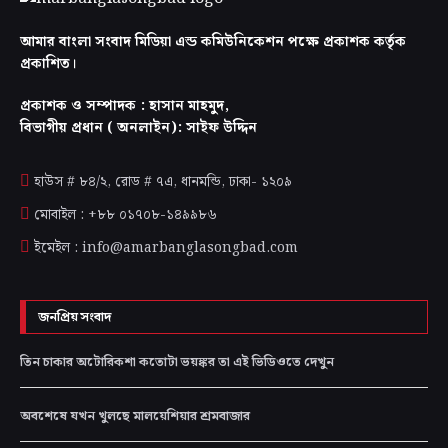
আমার বাংলা সংবাদ মিডিয়া এন্ড কমিউনিকেশন পক্ষে প্রকাশক কর্তৃক
প্রকাশিত।
প্রকাশক ও সম্পাদক : হাসান মাহমুদ,
বিভাগীয় প্রধান ( অনলাইন): সাইফ উদ্দিন
হাউস # ৮৪/২, রোড # ৭এ, ধানমন্ডি, ঢাকা-
১২০৯
মোবাইল : +৮৮ ০১৭০৮-১৪৯৯৮৬
ইমেইল : info@amarbanglasongbad.com
জনপ্রিয় সংবাদ
তিন চাকার অটোরিকশা কতোটা ভয়ঙ্কর তা এই ভিডিওতে দেখুন
অবশেষে যখন খুলছে মালয়েশিয়ার শ্রমবাজার