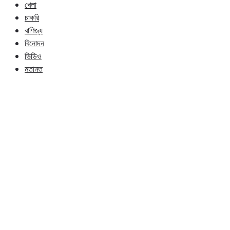
খেলা
চাকরি
বাণিজ্য
বিনোদন
ভিডিও
মতামত