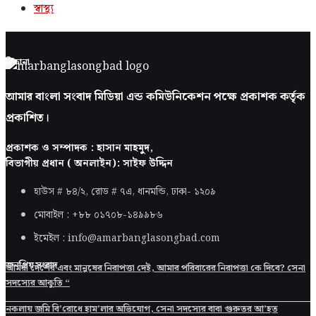
স্বাস্থ্য
ঠিকানা
আমার বাংলা সংবাদ মিডিয়া এন্ড কমিউনিকেশন পক্ষে প্রকাশক কর্তৃক
প্রকাশিত।
প্রকাশক ও সম্পাদক : হাসান মাহমুদ,
বিভাগীয় প্রধান ( অনলাইন): সাইফ উদ্দিন
হাউস # ৮৪/২, রোড # ৭এ, ধানমন্ডি, ঢাকা-
১২০৯
মোবাইল : +৮৮ ০১৭০৮-১৪৯৯৮৬
ইমেইল : info@amarbanglasongbad.com
জনপ্রিয় সংবাদ
আমরা দেশের এবং মানুষের নিরাপত্তা দেই, আমার পরিবারের নিরাপত্তা কে দিবে? সেনা
সদস্যের আকুতি “
নকলায় জমি বি’রোধে হাম’লার অভিযোগ, সেনা সদস্যের বাবা গুরুতর আ’হত