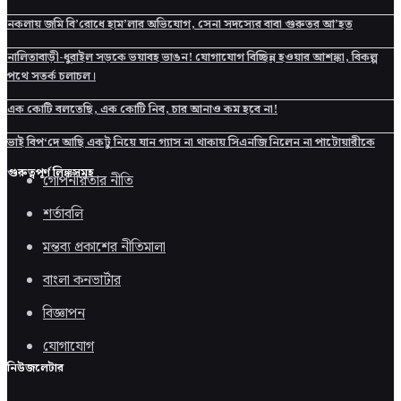
নকলায় জমি বি’রোধে হাম’লার অভিযোগ, সেনা সদস্যের বাবা গুরুতর আ’হত
নালিতাবাড়ী-ধুরাইল সড়কে ভয়াবহ ভাঙন! যোগাযোগ বিচ্ছিন্ন হওয়ার আশঙ্কা, বিকল্প
পথে সতর্ক চলাচল।
এক কোটি বলতেছি, এক কোটি নিব, চার আনাও কম হবে না!
ভাই বিপ‘দে আছি একটু নিয়ে যান গ্যাস না থাকায় সিএনজি নিলেন না পাটোয়ারীকে
গুরুত্বপূর্ণ লিঙ্কসমূহ
গোপনীয়তার নীতি
শর্তাবলি
মন্তব্য প্রকাশের নীতিমালা
বাংলা কনভার্টার
বিজ্ঞাপন
যোগাযোগ
নিউজলেটার