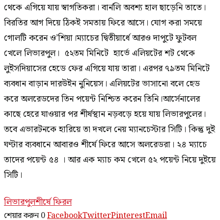
থেকে এগিয়ে যায় স্বাগতিকরা। বার্নলি অবশ্য হাল ছাড়েনি তাতে।
বিরতির আগ দিয়ে ঠিকই সমতায় ফিরে আসে। যোগ করা সময়ে
গোলটি করেন ও’শিয়া।ম্যাচের দ্বিতীয়ার্ধে আরও দাপুটে ফুটবল
খেলে লিভারপুল। ৫২তম মিনিটে হার্ভে এলিয়টের শট থেকে
লুইসদিয়াসের হেডে ফের এগিয়ে যায় তারা। এরপর ৭৯তম মিনিটে
ব্যবধান বাড়ান দারউইন নুনিয়েস। এলিয়টের ভাসানো বলে হেড
করে অলরেডদের তিন পয়েন্ট নিশ্চিত করেন তিনি।আর্সেনালের
কাছে হেরে যাওয়ার পর শীর্ষস্থান নড়বড়ে হয়ে যায় লিভারপুলের।
তবে এভারটনকে হারিয়ে তা দখলে নেয় ম্যানচেস্টার সিটি। কিন্তু দুই
ঘণ্টার ব্যবধানে আবারও শীর্ষে ফিরে আসে অলরেডরা। ২৪ ম্যাচে
তাদের পয়েন্ট ৫৪ । আর এক ম্যাচ কম খেলে ৫২ পয়েন্ট নিয়ে দুইয়ে
সিটি।
লিভারপুল
শীর্ষে ফিরল
শেয়ার করুন
0
Facebook
Twitter
Pinterest
Email