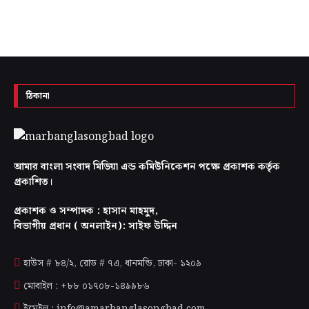
ঠিকানা
আমার বাংলা সংবাদ মিডিয়া এন্ড কমিউনিকেশন পক্ষে প্রকাশক কর্তৃক
প্রকাশিত।
প্রকাশক ও সম্পাদক : হাসান মাহমুদ,
বিভাগীয় প্রধান ( অনলাইন): সাইফ উদ্দিন
হাউস # ৮৪/২, রোড # ৭এ, ধানমন্ডি, ঢাকা-
১২০৯
মোবাইল : +৮৮ ০১৭০৮-১৪৯৯৮৬
ইমেইল : info@amarbanglasongbad.com