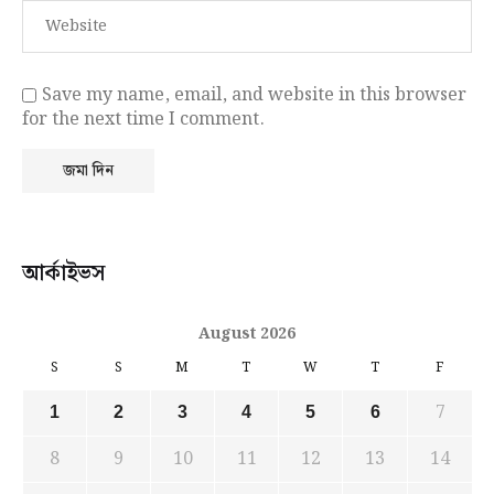
Save my name, email, and website in this browser
for the next time I comment.
আর্কাইভস
August 2026
S
S
M
T
W
T
F
7
1
2
3
4
5
6
8
9
10
11
12
13
14