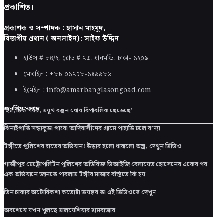
প্রকাশিত।
প্রকাশক ও সম্পাদক : হাসান মাহমুদ,
বিভাগীয় প্রধান ( অনলাইন): সাইফ উদ্দিন
হাউস # ৮৪/২, রোড # ৭এ, ধানমন্ডি, ঢাকা-
১২০৯
মোবাইল : +৮৮ ০১৭০৮-১৪৯৯৮৬
ইমেইল : info@amarbanglasongbad.com
জনপ্রিয় সংবাদ
‘হ্যাঁ, ঠিক খবর, ময়ূখ রঞ্জন ঘোষ রিপাবলিক ছেড়েছে’
ঝিনাইগাতি সন্ধাকুড়া গারো আদিবাসীদের গ্রামে পাহাড়ি ঢলে ব’ন্যা
টঙ্গীতে পুলিশের রাতের অভিযান! উদ্ধার হলো ধারালো অস্ত্র, দেখুন ভিডিও
গাজীপুর মেট্রোপলিটন পুলিশের অতিরিক্ত ডিআইজি বেলায়েত হোসেনের একের পর
এক অভিযানে জানতে পারলাম টঙ্গীর মাজার বস্তিতে কি হয়
তিন চাকার অটোরিকশা কতোটা ভয়ঙ্কর তা এই ভিডিওতে দেখুন
অবশেষে যখন খুলছে মালয়েশিয়ার শ্রমবাজার