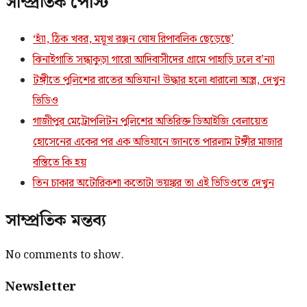
সাম্প্রতিক পোস্ট
‘হ্যাঁ, ঠিক খবর, ময়ূখ রঞ্জন ঘোষ রিপাবলিক ছেড়েছে’
ঝিনাইগাতি সন্ধাকুড়া গারো আদিবাসীদের গ্রামে পাহাড়ি ঢলে ব’ন্যা
টঙ্গীতে পুলিশের রাতের অভিযান! উদ্ধার হলো ধারালো অস্ত্র, দেখুন
ভিডিও
গাজীপুর মেট্রোপলিটন পুলিশের অতিরিক্ত ডিআইজি বেলায়েত
হোসেনের একের পর এক অভিযানে জানতে পারলাম টঙ্গীর মাজার
বস্তিতে কি হয়
তিন চাকার অটোরিকশা কতোটা ভয়ঙ্কর তা এই ভিডিওতে দেখুন
সাম্প্রতিক মন্তব্য
No comments to show.
Newsletter