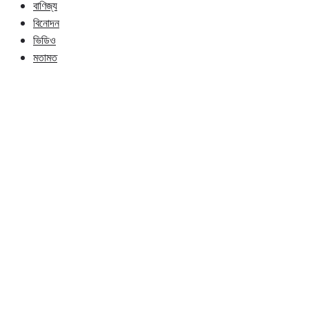
বাণিজ্য
বিনোদন
ভিডিও
মতামত