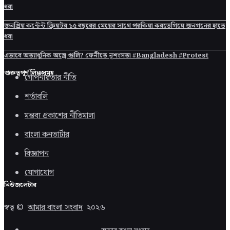
ধরা
জনপ্রিয় কন্টেন্ট ক্রিয়টর ১৫ বছরের মেয়ের সাথে পরকিয়া করতেগিয়ে জনগনের হাতে
ধরা
এভাবে অত্যাধুনিক অস্ত্রে গুলি? ফেনীতে নৃশংসতা #Bangladesh #Protest
গুরুত্বপূর্ণ লিঙ্কসমূহ
গোপনীয়তার নীতি
শর্তাবলি
মন্তব্য প্রকাশের নীতিমালা
বাংলা কনভার্টার
বিজ্ঞাপন
যোগাযোগ
নিউজলেটার
স্বত্ব ©
আমার বাংলা সংবাদ
২০২৬