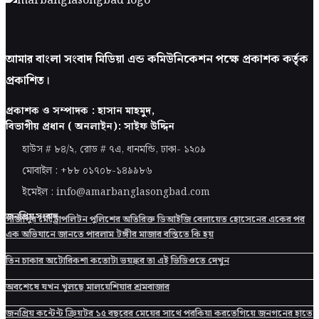
আমার বাংলা সংবাদ মিডিয়া এন্ড কমিউনিকেশন পক্ষে প্রকাশক কর্তৃক
প্রকাশিত।
প্রকাশক ও সম্পাদক : হাসান মাহমুদ,
বিভাগীয় প্রধান ( অনলাইন): সাইফ উদ্দিন
হাউস # ৮৪/২, রোড # ৭এ, ধানমন্ডি, ঢাকা-
১২০৯
মোবাইল : +৮৮ ০১৭০৮-১৪৯৯৮৬
ইমেইল : info@amarbanglasongbad.com
জনপ্রিয় সংবাদ
গাজীপুর মেট্রোপলিটন পুলিশের অতিরিক্ত ডিআইজি বেলায়েত হোসেনের একের পর
এক অভিযানে জানতে পারলাম টঙ্গীর মাজার বস্তিতে কি হয়
তিন চাকার অটোরিকশা কতোটা ভয়ঙ্কর তা এই ভিডিওতে দেখুন
অবশেষে যখন খুলছে মালয়েশিয়ার শ্রমবাজার
জনপ্রিয় কন্টেন্ট ক্রিয়টর ১৫ বছরের মেয়ের সাথে পরকিয়া করতেগিয়ে জনগনের হাতে