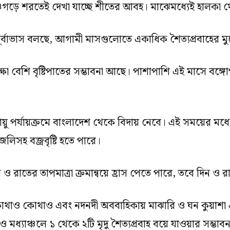
পঞ্চগড়ে শরতেই দেখা যাচ্ছে শীতের আবহ। মাঝেমধ্যেই হালকা থ
ি পূর্বাভাস বলছে, আগামী মাসগুলোতে একাধিক শৈত্যপ্রবাহের 
ক্ষা বেশি বৃষ্টিপাতের সম্ভাবনা আছে। পাশাপাশি এই মাসে বঙ্গ
 বায়ু পর্যায়ক্রমে বাংলাদেশ থেকে বিদায় নেবে। এই সময়ের 
লিসহ বজ্রবৃষ্টি হতে পারে।
 রাতের তাপমাত্রা ক্রমান্বয়ে হ্রাস পেতে পারে, তবে দিন ও র
থাও কোথাও এবং নদনদী অববাহিকায় মাঝারি ও ঘন কুয়াশা এব
ও মধ্যাঞ্চলে ১ থেকে ২টি মৃদু শৈত্যপ্রবাহ বয়ে যাওয়ার সম্