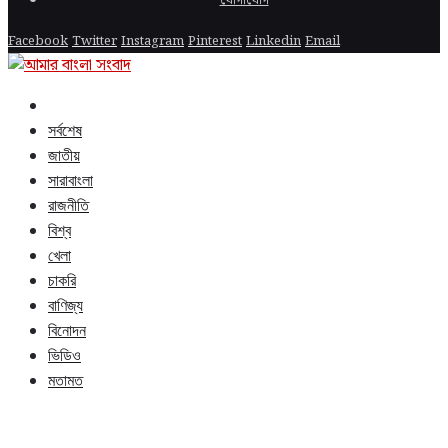
যোগাযোগ
Facebook
Twitter
Instagram
Pinterest
Linkedin
Email
সর্বশেষ
জাতীয়
সারাবাংলা
রাজনীতি
বিশ্ব
খেলা
চাকরি
বাণিজ্য
বিনোদন
ভিডিও
মতামত