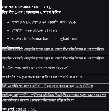
প্রকাশক ও সম্পাদক : হাসান মাহমুদ,
বিভাগীয় প্রধান ( অনলাইন): সাইফ উদ্দিন
হাউস # ৮৪/২, রোড # ৭এ, ধানমন্ডি, ঢাকা-
১২০৯
মোবাইল : +৮৮ ০১৭০৮-১৪৯৯৮৬
ইমেইল : info@amarbanglasongbad.com
জনপ্রিয় সংবাদ
ভাই বিপ‘দে আছি একটু নিয়ে যান গ্যাস না থাকায় সিএনজি নিলেন না পাটোয়ারীকে
ভাই বিপ‘দে আছি একটু নিয়ে যান গ্যাস না থাকায় সিএনজি নিলেন না পাটোয়ারীকে
‘হ্যাঁ, ঠিক খবর, ময়ূখ রঞ্জন ঘোষ রিপাবলিক ছেড়েছে’
ঝিনাইগাতি সন্ধাকুড়া গারো আদিবাসীদের গ্রামে পাহাড়ি ঢলে ব’ন্যা
টঙ্গীতে পুলিশের রাতের অভিযান! উদ্ধার হলো ধারালো অস্ত্র, দেখুন ভিডিও
গাজীপুর মেট্রোপলিটন পুলিশের অতিরিক্ত ডিআইজি বেলায়েত হোসেনের একের পর
এক অভিযানে জানতে পারলাম টঙ্গীর মাজার বস্তিতে কি হয়
গুরুত্বপূর্ণ লিঙ্কসমূহ