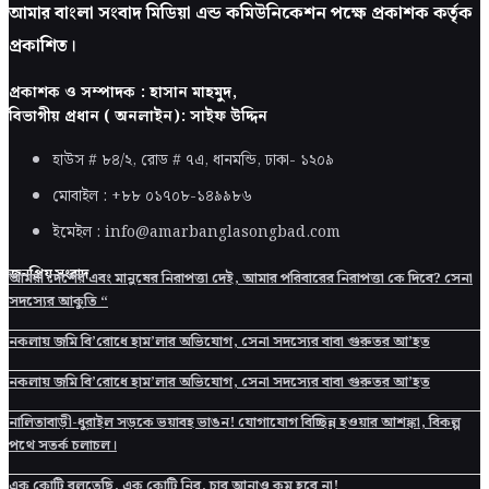
আমার বাংলা সংবাদ মিডিয়া এন্ড কমিউনিকেশন পক্ষে প্রকাশক কর্তৃক
প্রকাশিত।
প্রকাশক ও সম্পাদক : হাসান মাহমুদ,
বিভাগীয় প্রধান ( অনলাইন): সাইফ উদ্দিন
হাউস # ৮৪/২, রোড # ৭এ, ধানমন্ডি, ঢাকা-
১২০৯
মোবাইল : +৮৮ ০১৭০৮-১৪৯৯৮৬
ইমেইল : info@amarbanglasongbad.com
জনপ্রিয় সংবাদ
আমরা দেশের এবং মানুষের নিরাপত্তা দেই, আমার পরিবারের নিরাপত্তা কে দিবে? সেনা
সদস্যের আকুতি “
নকলায় জমি বি’রোধে হাম’লার অভিযোগ, সেনা সদস্যের বাবা গুরুতর আ’হত
নকলায় জমি বি’রোধে হাম’লার অভিযোগ, সেনা সদস্যের বাবা গুরুতর আ’হত
নালিতাবাড়ী-ধুরাইল সড়কে ভয়াবহ ভাঙন! যোগাযোগ বিচ্ছিন্ন হওয়ার আশঙ্কা, বিকল্প
পথে সতর্ক চলাচল।
এক কোটি বলতেছি, এক কোটি নিব, চার আনাও কম হবে না!