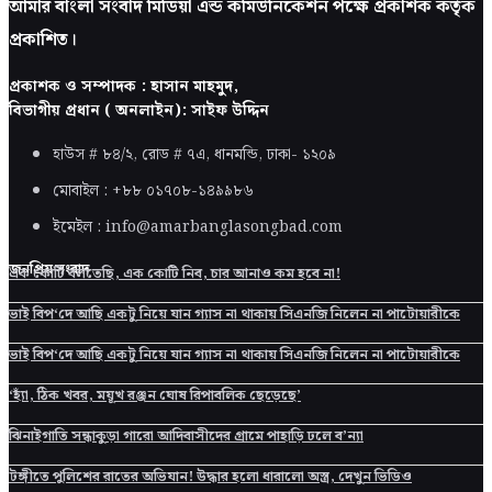
আমার বাংলা সংবাদ মিডিয়া এন্ড কমিউনিকেশন পক্ষে প্রকাশক কর্তৃক
প্রকাশিত।
প্রকাশক ও সম্পাদক : হাসান মাহমুদ,
বিভাগীয় প্রধান ( অনলাইন): সাইফ উদ্দিন
হাউস # ৮৪/২, রোড # ৭এ, ধানমন্ডি, ঢাকা-
১২০৯
মোবাইল : +৮৮ ০১৭০৮-১৪৯৯৮৬
ইমেইল : info@amarbanglasongbad.com
জনপ্রিয় সংবাদ
এক কোটি বলতেছি, এক কোটি নিব, চার আনাও কম হবে না!
ভাই বিপ‘দে আছি একটু নিয়ে যান গ্যাস না থাকায় সিএনজি নিলেন না পাটোয়ারীকে
ভাই বিপ‘দে আছি একটু নিয়ে যান গ্যাস না থাকায় সিএনজি নিলেন না পাটোয়ারীকে
‘হ্যাঁ, ঠিক খবর, ময়ূখ রঞ্জন ঘোষ রিপাবলিক ছেড়েছে’
ঝিনাইগাতি সন্ধাকুড়া গারো আদিবাসীদের গ্রামে পাহাড়ি ঢলে ব’ন্যা
টঙ্গীতে পুলিশের রাতের অভিযান! উদ্ধার হলো ধারালো অস্ত্র, দেখুন ভিডিও